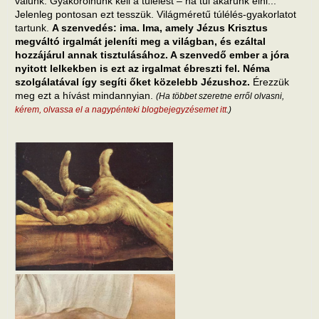
válunk. Gyakorolnunk kell a túlélést – ha túl akarunk élni...
Jelenleg pontosan ezt tesszük. Világméretű túlélés-gyakorlatot
tartunk.
A szenvedés: ima. Ima, amely Jézus Krisztus
megváltó irgalmát jeleníti meg a világban, és ezáltal
hozzájárul annak tisztulásához. A szenvedő ember a jóra
nyitott lelkekben is ezt az irgalmat ébreszti fel. Néma
szolgálatával így segíti őket közelebb Jézushoz.
Érezzük
meg ezt a hívást mindannyian.
(Ha többet szeretne erről olvasni,
kérem, olvassa el a nagypénteki blogbejegyzésemet itt
.)