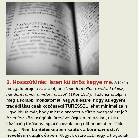
3. Hosszútűrés: Isten különös kegyelme.
A tűrés
mozgató ereje a szeretet, ami "
mindent eltűr, mindent elhisz,
mindent remél, mindent elvisel
" (1Kor 13,7). Hadd ismételjem
meg a korábbi mondatomat:
Vegyük észre, hogy az egyéni
tragédiákat csak közösségi TŰRÉSSEL lehet minimalizálni.
Ugye látjuk már, hogy miért a szeretet a tűrés mozgató ereje?
Az egész közösségünk tűrésével óvjuk meg azokat, akik e
közösség törékeny tagjai és óvjuk meg otthonunkat, a Földet
magát.
Nem büntetésképpen kaptuk a koronavírust. A
nevelésünk zajlik éppen.
Vegyük észre azt, hogy a tragédiák