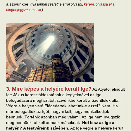
a szívünkbe.
(Ha többet szeretne erről olvasni,
kérem, olvassa el a
blogbejegyzésemet itt
.)
3. Mire képes a helyére került Ige?
Az Atyától elindult
Ige Jézus keresztáldozatának a kegyelmével az Ige
befogadására megtisztított szívünkbe került a Szentlélek által.
Végre a helyén van! Elégedettek lehetünk-e ezzel? Nem. Ha
már befogadtuk az Igét, hagyni kell, hogy munkálkodjék
bennünk. Történik azonban még valami. Az Ige nem nyugszik
meg bennünk: át kell adnunk másoknak.
Hol lesz az Ige a
helyén? A testvéreink szívében.
Az Ige végre a helyére került: