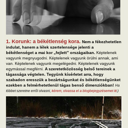
1. Korunk: a békétlenség kora.
Nem a fékezhetetlen
indulat, hanem a lélek szertelensége jelenti a
békétlenséget a mai kor „fejlett” országaiban.
Képtelenek
vagyunk megnyugodni. Képtelenek vagyunk örülni annak, ami
van. Képtelenek vagyunk megelégedni. Képtelenek vagyunk
egymással megférni.
A szeretetközösség belső tereinek a
tágassága végtelen. Tegyünk kísérletet arra, hogy
szabadon eresszük a bezártságunkat és békétlenségünket
ezekben a felmérhetetlenül tágas benső dimenziókban!
Ha
többet szeretne erről olvasni,
kérem, olvassa el a blogbejegyzésemet itt
.)