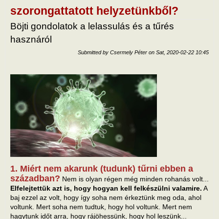
szorongattatott helyzetünkből?
Böjti gondolatok a lelassulás és a tűrés
hasznáról
Submitted by
Csermely Péter
on
Sat, 2020-02-22 10:45
1. Miért nem akarunk (tudunk) tűrni ebben a
században?
Nem is olyan régen még minden rohanás volt...
Elfelejtettük azt is, hogy hogyan kell felkészülni valamire.
A
baj ezzel az volt, hogy így soha nem érkeztünk meg oda, ahol
voltunk. Mert soha nem tudtuk, hogy hol voltunk. Mert nem
hagytunk időt arra, hogy rájöhessünk, hogy hol leszünk...