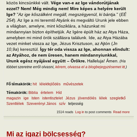
közös kincsünkké vált.
Vége van-e az Ige vándorútjának
ezzel? Nem! Még mindig nem! Mire képes a helyére került
Ige?
"
Az ige kőszálként megáll, megszégyenül, ki bántja.
" (
EÉ
254
). Az Ige a mi teremtő Atyánk és megváltó Urunk jele ebben
a világban, amelyre, mint kősziklára, a házunkat mi
mindannyian bizton építhetjük. Az Igére épült ház az Atya Háza,
amelyben mi mind örök szállásra találunk. Ide, az Atya Házába
vezet minket vissza az Ige, Jézus Krisztuson, az Ajtón (
Jn
10,9a
) keresztül.
Így tér oda vissza az Ige, ahonnan elindult:
az Atyához, de nem üresen, hanem mindannyiunkkal,
Urunk egész nyájával együtt – Örökre.
Halleluja! Ámen.
(Ha
többet szeretne erről olvasni,
kérem, olvassa el a blogbejegyzésemet itt
.)
Fő témakörök:
hit
lélekfejlődés
művészetek
Témakörök:
Biblia
értelem
Híd
magazin
ige
Isten
istentisztelet
Jézus
jövendölés
lélek
szegletkő
Szentlélek
Szeverényi János
szív
teljesség
1514 reads
Log in
to post comments
Read more
abou
Miko
ninc
és
miko
Mi az igazi bölcsesség?
van 