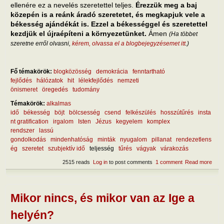
ellenére ez a nevelés szeretettel teljes.
Érezzük meg a baj
közepén is a reánk áradó szeretetet, és megkapjuk vele a
békesség ajándékát is. Ezzel a békességgel és szeretettel
kezdjük el újraépíteni a környezetünket.
Ámen
(Ha többet
szeretne erről olvasni,
kérem, olvassa el a blogbejegyzésemet itt
.)
Fő témakörök:
blogközösség
demokrácia
fenntartható
fejlődés
hálózatok
hit
lélekfejlődés
nemzeti
önismeret
öregedés
tudomány
Témakörök:
alkalmas
idő
békesség
böjt
bölcsesség
csend
felkészülés
hosszútűrés
insta
nt gratification
irgalom
Isten
Jézus
kegyelem
komplex
rendszer
lassú
gondolkodás
mindenhatóság
minták
nyugalom
pillanat
rendezetlens
ég
szeretet
szubjektív idő
teljesség
tűrés
vágyak
várakozás
2515 reads
Log in
to post comments
1 comment
Read more
about
tanul
szor
hely
Mikor nincs, és mikor van az Ige a
helyén?