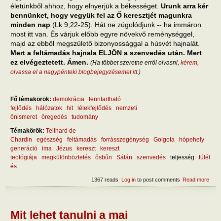
életünkből ahhoz, hogy elnyerjük a békességet.
Urunk arra kér
bennünket, hogy vegyük fel az Ő keresztjét magunkra
minden nap
(Lk 9,22-25). Hát ne zúgolódjunk -- ha immáron
most itt van. És várjuk előbb egyre növekvő reménységgel,
majd az ebből megszülető bizonyossággal a húsvét hajnalát.
Mert a feltámadás hajnala ELJÖN a szenvedés után. Mert
ez elvégeztetett. Ámen.
(Ha többet szeretne erről olvasni,
kérem,
olvassa el a nagypénteki blogbejegyzésemet itt
.)
Fő témakörök:
demokrácia
fenntartható
fejlődés
hálózatok
hit
lélekfejlődés
nemzeti
önismeret
öregedés
tudomány
Témakörök:
Teilhard de
Chardin
egészség
feltámadás
forrásszegénység
Golgota
hópehely
generáció
ima
Jézus
kereszt
kereszt
teológiája
megkülönböztetés
ősbűn
Sátán
szenvedés
teljesség
túlél
és
1367 reads
Log in
to post comments
Read more
abou
sze
hasz
Mit lehet tanulni a mai