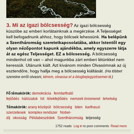
3. Mi az igazi bölcsesség?
Az igazi bölcsesség
küszöbe az emberi korlátainknak a megérzése. A Teljességet
kell befogadnunk ahhoz, hogy bölcsek lehessünk.
Ha belépünk
a Szentháromság szeretetkapcsolatába, akkor Istentől egy
olyan nézőpontot kapunk ajándékba, amely egyszerre látja
át az egész Teljességet. EZ a bölcsesség.
A bölcsesség
mindenhol ott van – ahol magunkba zárt emberi létünkkel nem
keressük. Utánunk kiált. Azt kívánom minden Olvasómnak az új
esztendőre, hogy hallja meg a bölcsesség kiáltását.
(Ha többet
szeretne erről olvasni,
kérem, olvassa el a blogbejegyzésemet itt
.)
Fő témakörök:
demokrácia
fenntartható
fejlődés
hálózatok
hit
lélekfejlődés
nemzeti önismeret
tehetség
Témakörök:
arany középút
bölcsesség
Isten
karthauzi
szerzetesek
komplex rendszer
Nobel-
díj
okosság
Példabeszédek
Szentháromság
teljesség
1752 reads
Log in
to post comments
Read more
abou
igazi