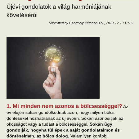
Ige 
Újévi gondolatok a világ harmóniájának
hely
követéséről
Submitted by
Csermely Péter
on
Thu, 2019-12-19 11:15
1. Mi minden nem azonos a bölcsességgel?
Az
év elején sokan gondolkodnak azon, hogy milyen bölcs
döntéseket hozhatnának az új évben. Sokan azonosítják az
okosságot vagy a tudást a bölcsességgel.
Sokan úgy
gondolják, hogyha túllépek a saját gondolataimon és
döntéseimen, az bölcs dolog.
Valamilyen korábbi