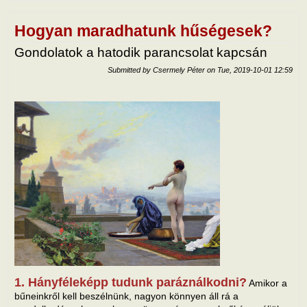
bölc
Hogyan maradhatunk hűségesek?
Gondolatok a hatodik parancsolat kapcsán
Submitted by
Csermely Péter
on
Tue, 2019-10-01 12:59
1. Hányféleképp tudunk paráználkodni?
Amikor a
bűneinkről kell beszélnünk, nagyon könnyen áll rá a