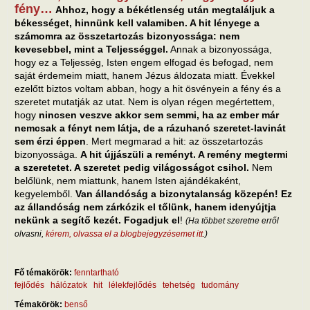
fény…
Ahhoz, hogy a békétlenség után megtaláljuk a
békességet, hinnünk kell valamiben. A hit lényege a
számomra az összetartozás bizonyossága: nem
kevesebbel, mint a Teljességgel.
Annak a bizonyossága,
hogy ez a Teljesség, Isten engem elfogad és befogad, nem
saját érdemeim miatt, hanem Jézus áldozata miatt. Évekkel
ezelőtt biztos voltam abban, hogy a hit ösvényein a fény és a
szeretet mutatják az utat. Nem is olyan régen megértettem,
hogy
nincsen veszve akkor sem semmi, ha az ember már
nemcsak a fényt nem látja, de a rázuhanó szeretet-lavinát
sem érzi éppen
. Mert megmarad a hit: az összetartozás
bizonyossága.
A hit újjászüli a reményt. A remény megtermi
a szeretetet. A szeretet pedig világosságot csihol.
Nem
belőlünk, nem miattunk, hanem Isten ajándékaként,
kegyelemből.
Van állandóság a bizonytalanság közepén! Ez
az állandóság nem zárkózik el tőlünk, hanem idenyújtja
nekünk a segítő kezét. Fogadjuk el
!
(Ha többet szeretne erről
olvasni,
kérem, olvassa el a blogbejegyzésemet itt
.)
Fő témakörök:
fenntartható
fejlődés
hálózatok
hit
lélekfejlődés
tehetség
tudomány
Témakörök:
benső