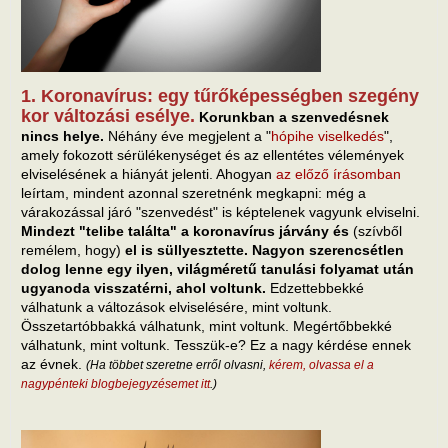
1. Koronavírus: egy tűrőképességben szegény
kor változási esélye.
Korunkban a szenvedésnek
nincs helye.
Néhány éve megjelent a "
hópihe viselkedés
",
amely fokozott sérülékenységet és az ellentétes vélemények
elviselésének a hiányát jelenti. Ahogyan
az előző írásomban
leírtam, mindent azonnal szeretnénk megkapni: még a
várakozással járó "szenvedést" is képtelenek vagyunk elviselni.
Mindezt "telibe találta" a koronavírus járvány és
(szívből
remélem, hogy)
el is süllyesztette. Nagyon szerencsétlen
dolog lenne egy ilyen, világméretű tanulási folyamat után
ugyanoda visszatérni, ahol voltunk.
Edzettebbekké
válhatunk a változások elviselésére, mint voltunk.
Összetartóbbakká válhatunk, mint voltunk. Megértőbbekké
válhatunk, mint voltunk. Tesszük-e? Ez a nagy kérdése ennek
az évnek.
(Ha többet szeretne erről olvasni,
kérem, olvassa el a
nagypénteki blogbejegyzésemet itt
.)