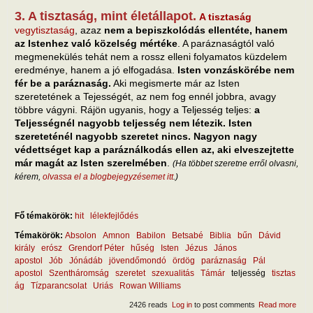
3. A tisztaság, mint életállapot.
A tisztaság
vegytisztaság
, azaz
nem a bepiszkolódás ellentéte, hanem
az Istenhez való közelség mértéke
. A paráznaságtól való
megmenekülés tehát nem a rossz elleni folyamatos küzdelem
eredménye, hanem a jó elfogadása.
Isten vonzáskörébe nem
fér be a paráznaság.
Aki megismerte már az Isten
szeretetének a Tejességét, az nem fog ennél jobbra, avagy
többre vágyni. Rájön ugyanis, hogy a Teljesség teljes:
a
Teljességnél nagyobb teljesség nem létezik. Isten
szereteténél nagyobb szeretet nincs. Nagyon nagy
védettséget kap a paráználkodás ellen az, aki elveszejtette
már magát az Isten szerelmében
.
(Ha többet szeretne erről olvasni,
kérem,
olvassa el a blogbejegyzésemet itt
.)
Fő témakörök:
hit
lélekfejlődés
Témakörök:
Absolon
Amnon
Babilon
Betsabé
Biblia
bűn
Dávid
király
erósz
Grendorf Péter
hűség
Isten
Jézus
János
apostol
Jób
Jónádáb
jövendőmondó
ördög
paráznaság
Pál
apostol
Szentháromság
szeretet
szexualitás
Támár
teljesség
tisztas
ág
Tízparancsolat
Uriás
Rowan Williams
2426 reads
Log in
to post comments
Read more
abou