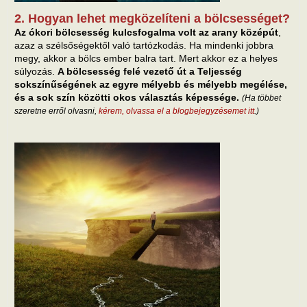
2. Hogyan lehet megközelíteni a bölcsességet?
Az ókori bölcsesség kulcsfogalma volt az arany középút
,
azaz a szélsőségektől való tartózkodás. Ha mindenki jobbra
megy, akkor a bölcs ember balra tart. Mert akkor ez a helyes
súlyozás.
A bölcsesség felé vezető út a Teljesség
sokszínűségének az egyre mélyebb és mélyebb megélése,
és a sok szín közötti okos választás képessége.
(Ha többet
szeretne erről olvasni,
kérem, olvassa el a blogbejegyzésemet itt
.)