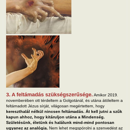
3. A feltámadás szükségszerűsége.
Amikor 2019.
novemberében ott térdeltem a Golgotánál, és utána átöleltem a
feltámadott Jézus sírját, világosan megértettem, hogy
kereszthalál nélkül nincsen feltámadás. Át kell jutni a szűk
kapun ahhoz, hogy kitáruljon utána a Mindenség.
Születésünk, életünk és halálunk mind-mind pontosan
ugyanez az analógia.
Nem lehet megspórolni a szenvedést az