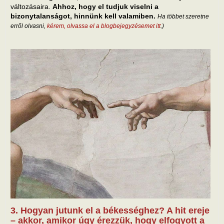
változásaira.
Ahhoz, hogy el tudjuk viselni a
bizonytalanságot, hinnünk kell valamiben.
Ha többet szeretne
erről olvasni,
kérem, olvassa el a blogbejegyzésemet itt
.)
3. Hogyan jutunk el a békességhez? A hit ereje
– akkor, amikor úgy érezzük, hogy elfogyott a