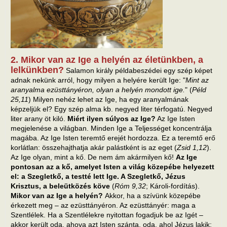
2. Mikor van az Ige a helyén az életünkben, a
lelkünkben?
Salamon király példabeszédei egy szép képet
adnak nekünk arról, hogy milyen a helyére került Ige: "
Mint az
aranyalma ezüsttányéron, olyan a helyén mondott ige.
" (
Péld
25,11
) Milyen nehéz lehet az Ige, ha egy aranyalmának
képzeljük el? Egy szép alma kb. negyed liter térfogatú. Negyed
liter arany öt kiló.
Miért ilyen súlyos az Ige?
Az Ige Isten
megjelenése a világban. Minden Ige a Teljességet koncentrálja
magába. Az Ige Isten teremtő erejét hordozza. Ez a teremtő erő
korlátlan: összehajthatja akár palástként is az eget (
Zsid 1,12
).
Az Ige olyan, mint a kő. De nem ám akármilyen kő!
Az Ige
pontosan az a kő, amelyet Isten a világ közepébe helyezett
el: a Szegletkő, a testté lett Ige. A Szegletkő, Jézus
Krisztus, a beleütközés köve
(
Róm 9,32
; Károli-fordítás).
Mikor van az Ige a helyén?
Akkor, ha a szívünk közepébe
érkezett meg – az ezüsttányéron. Az ezüsttányér: maga a
Szentlélek. Ha a Szentlélekre nyitottan fogadjuk be az Igét –
akkor került oda, ahova azt Isten szánta, oda, ahol Jézus lakik: