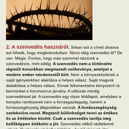
2. A szenvedés hasznáról.
Sokan ezt a címet olvasva
azt hihetik, hogy megbolondultam. Nincs elég szenvedés itt? De
van. Mégis. Fontos, hogy más szemmel nézzünk a
szenvedésre, mint eddig.
A szenvedés nem a történelmi
régmúlt korunkban megmaradt csökevénye, amelyet a
modern ember mindenestől kiirt.
Nem a környezetünknek a
saját igényeinkhez alakítása a helyes válasz. Saját magunk
átalakítása a helyes válasz. Ennek felismerésére kényszerít rá
bennünket a koronavírus járvány. A változás mindig
szenvedéssel jár. A szenvedés egy olyan létállapot, amelyben a
komplex rendszerek nem a forrásgazdagság, hanem a
forrásszegénység állapotában vannak.
A forrásszegénység
szelekcióra nevel. Megtanít különbséget tenni az értékes
és az értéktelen között. Csak a szenvedés tanítja meg
kellőképpen értékelni a jót.
Szenvedés nélkül védtelenné