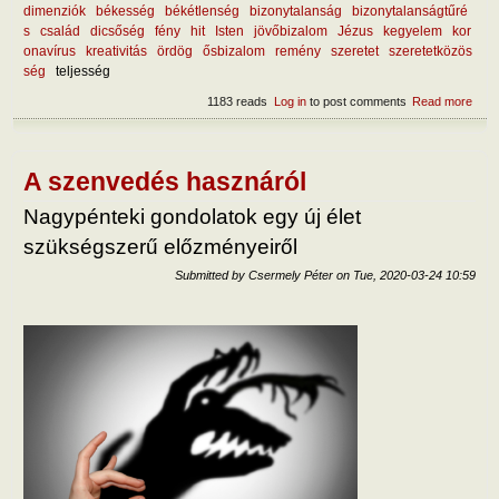
dimenziók
békesség
békétlenség
bizonytalanság
bizonytalanságtűré
s
család
dicsőség
fény
hit
Isten
jövőbizalom
Jézus
kegyelem
kor
onavírus
kreativitás
ördög
ősbizalom
remény
szeretet
szeretetközös
ség
teljesség
1183 reads
Log in
to post comments
Read more
abou
jutun
bék
A szenvedés hasznáról
Nagypénteki gondolatok egy új élet
szükségszerű előzményeiről
Submitted by
Csermely Péter
on
Tue, 2020-03-24 10:59