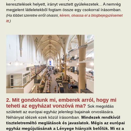
keresztelések helyett, irányt vesztett gyülekezetek... A nemrég
megjelent látleletekből fogtam össze egy csokorral írásomban.
(Ha többet szeretne erről olvasni,
kérem, olvassa el a blogbejegyzésemet
itt
.)
2. Mit gondolunk mi, emberek arról, hogy mi
teheti az egyházat vonzóvá ma?
Sok megoldás
született az európai egyház jelenlegi bajainak orvoslására.
Néhányat idézek ezek közül írásomban.
Mindezek rendkívül
tiszteletreméltó meglátások és javaslatok. Mégis az európai
egyház megújulásának a Lényege hiányzik belőlük. Mi ez a