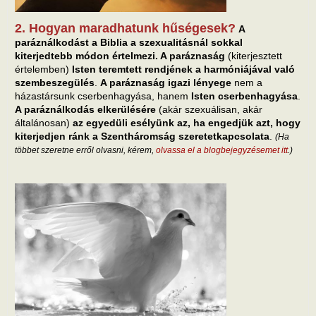
2. Hogyan maradhatunk hűségesek?
A
paráználkodást a Biblia a szexualitásnál sokkal
kiterjedtebb módon értelmezi. A paráznaság
(kiterjesztett
értelemben)
Isten teremtett rendjének a harmóniájával való
szembeszegülés
.
A paráznaság igazi lényege
nem a
házastársunk cserbenhagyása, hanem
Isten cserbenhagyása
.
A paráználkodás elkerülésére
(akár szexuálisan, akár
általánosan)
az egyedüli esélyünk az, ha engedjük azt, hogy
kiterjedjen ránk a Szentháromság szeretetkapcsolata
.
(Ha
többet szeretne erről olvasni, kérem,
olvassa el a blogbejegyzésemet itt
.)