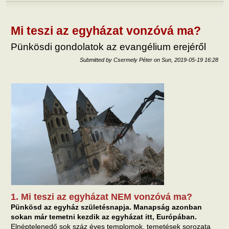
Hog
mara
hűs
Mi teszi az egyházat vonzóvá ma?
Pünkösdi gondolatok az evangélium erejéről
Submitted by
Csermely Péter
on
Sun, 2019-05-19 16:28
1. Mi teszi az egyházat NEM vonzóvá ma?
Pünkösd az egyház születésnapja. Manapság azonban
sokan már temetni kezdik az egyházat itt, Európában.
Elnéptelenedő sok száz éves templomok, temetések sorozata