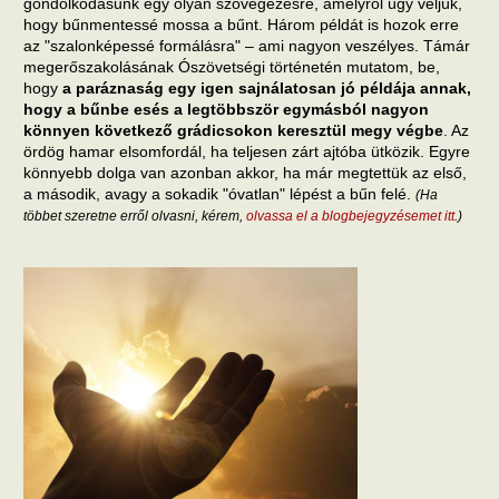
gondolkodásunk egy olyan szövegezésre, amelyről úgy véljük,
hogy bűnmentessé mossa a bűnt. Három példát is hozok erre
az "szalonképessé formálásra" – ami nagyon veszélyes. Támár
megerőszakolásának Ószövetségi történetén mutatom, be,
hogy
a paráznaság egy igen sajnálatosan jó példája annak,
hogy a bűnbe esés a legtöbbször egymásból nagyon
könnyen következő grádicsokon keresztül megy végbe
. Az
ördög hamar elsomfordál, ha teljesen zárt ajtóba ütközik. Egyre
könnyebb dolga van azonban akkor, ha már megtettük az első,
a második, avagy a sokadik "óvatlan" lépést a bűn felé.
(Ha
többet szeretne erről olvasni, kérem,
olvassa el a blogbejegyzésemet itt
.)