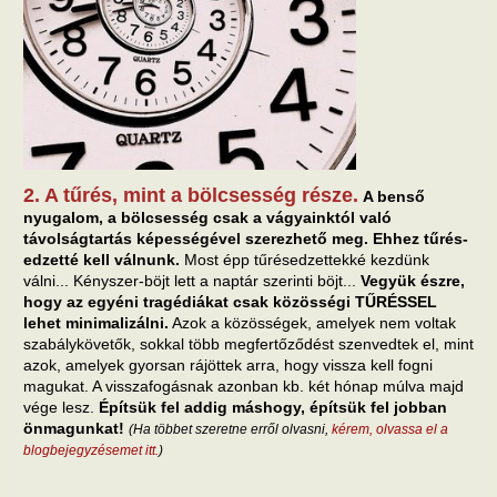
2. A tűrés, mint a bölcsesség része.
A benső
nyugalom, a bölcsesség csak a vágyainktól való
távolságtartás képességével szerezhető meg. Ehhez tűrés-
edzetté kell válnunk.
Most épp tűrésedzettekké kezdünk
válni... Kényszer-böjt lett a naptár szerinti böjt...
Vegyük észre,
hogy az egyéni tragédiákat csak közösségi TŰRÉSSEL
lehet minimalizálni.
Azok a közösségek, amelyek nem voltak
szabálykövetők, sokkal több megfertőződést szenvedtek el, mint
azok, amelyek gyorsan rájöttek arra, hogy vissza kell fogni
magukat. A visszafogásnak azonban kb. két hónap múlva majd
vége lesz.
Építsük fel addig máshogy, építsük fel jobban
önmagunkat!
(Ha többet szeretne erről olvasni,
kérem, olvassa el a
blogbejegyzésemet itt.
)