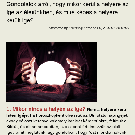
Gondolatok arról, hogy mikor kerül a helyére az
Ige az életünkben, és mire képes a helyére
került Ige?
Submitted by
Csermely Péter
on
Fri, 2020-01-24 10:06
1. Mikor nincs a helyén az Ige?
Nem a helyére kerül
Isten Igéje
, ha horoszkópként olvassuk az Útmutató napi igéjét,
avagy választ keresve valamely konkrét kérdésünkre, felütjük a
Bibliát, és elhamarkodottan, szó szerint értelmezzük az első
Igét, amit meglátunk, úgy gondolván, hogy "ezt mondja nekünk