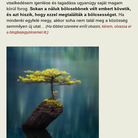
viselkedésem igenlése és tagadása ugyanúgy saját magam
körül forog.
Sokan a náluk bölcsebbnek vélt embert követik,
és azt hiszik, hogy ezzel megtalálták a bölcsességet.
Ha
mindenki egyfelé megy, akkor soha nem talál meg a közösség
semmilyen új utat...
(Ha többet szeretne erről olvasni,
kérem, olvassa el
a blogbejegyzésemet itt
.)