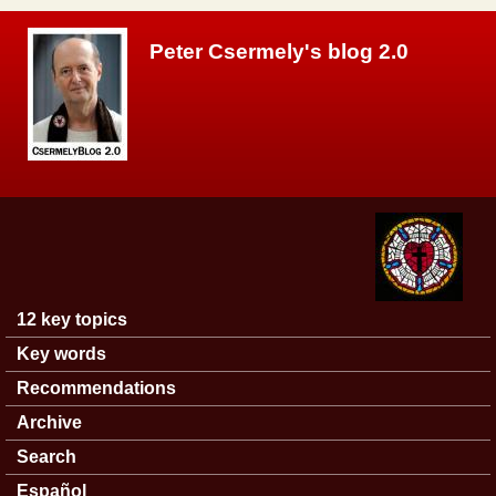
Skip to main content
Peter Csermely's blog 2.0
12 key topics
Main menu
Key words
Recommendations
Archive
Search
Español