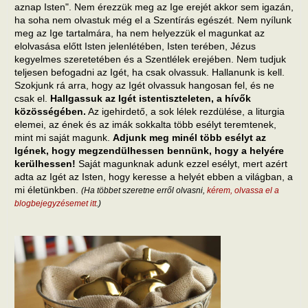
aznap Isten". Nem érezzük meg az Ige erejét akkor sem igazán,
ha soha nem olvastuk még el a Szentírás egészét. Nem nyílunk
meg az Ige tartalmára, ha nem helyezzük el magunkat az
elolvasása előtt Isten jelenlétében, Isten terében, Jézus
kegyelmes szeretetében és a Szentlélek erejében. Nem tudjuk
teljesen befogadni az Igét, ha csak olvassuk. Hallanunk is kell.
Szokjunk rá arra, hogy az Igét olvassuk hangosan fel, és ne
csak el.
Hallgassuk az Igét istentiszteleten, a hívők
közösségében.
Az igehirdető, a sok lélek rezdülése, a liturgia
elemei, az ének és az imák sokkalta több esélyt teremtenek,
mint mi saját magunk.
Adjunk meg minél több esélyt az
Igének, hogy megzendülhessen bennünk, hogy a helyére
kerülhessen!
Saját magunknak adunk ezzel esélyt, mert azért
adta az Igét az Isten, hogy keresse a helyét ebben a világban, a
mi életünkben.
(Ha többet szeretne erről olvasni,
kérem, olvassa el a
blogbejegyzésemet itt
.)