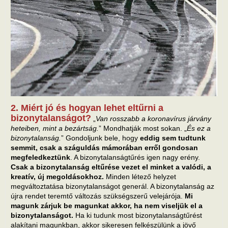
2. Miért jó és hogyan lehet eltűrni a
bizonytalanságot?
„
Van rosszabb a koronavírus járvány
heteiben, mint a bezártság.
” Mondhatják most sokan. „
És ez a
bizonytalanság.
” Gondoljunk bele, hogy
eddig sem tudtunk
semmit, csak a száguldás mámorában erről gondosan
megfeledkeztünk
. A bizonytalanságtűrés igen nagy erény.
Csak a bizonytalanság eltűrése vezet el minket a valódi, a
kreatív, új megoldásokhoz.
Minden létező helyzet
megváltoztatása bizonytalanságot generál. A bizonytalanság az
újra rendet teremtő változás szükségszerű velejárója.
Mi
magunk zárjuk be magunkat akkor, ha nem viseljük el a
bizonytalanságot.
Ha ki tudunk most bizonytalanságtűrést
alakítani magunkban, akkor sikeresen felkészülünk a jövő