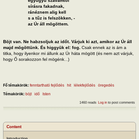
együgyű szavamtól
sírásra fakadnak,
ránéznem alig kell
s a tűz is felszökken, -
az Úr áll mögöttem.
Böjt van. Ne habzsoljuk az időt. Várjuk ki azt, amikor az Úr áll
majd mögöttünk. És higgyük el: fog.
Csak ennek az is ám a
titka, hogy ilyenkor mi állunk az Úr háta mögött (és nem azt várjuk,
hogy Ő sorakozzon fel mögénk...)
Fő témakörök:
fenntartható fejlődés
hit
lélekfejlődés
öregedés
Témakörök:
böjt
idő
Isten
1460 reads
Log in
to post comments
Content
Introduction