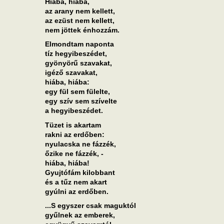
Hiába, hiába,
az arany nem kellett,
az ezüst nem kellett,
nem jöttek énhozzám.
Elmondtam naponta
tíz hegyibeszédet,
gyönyörű szavakat,
igéző szavakat,
hiába, hiába:
egy fül sem fülelte,
egy szív sem szívelte
a hegyibeszédet.
Tüzet is akartam
rakni az erdőben:
nyulacska ne fázzék,
őzike ne fázzék, -
hiába, hiába!
Gyujtófám kilobbant
és a tűz nem akart
gyúlni az erdőben.
...S egyszer csak maguktól
gyűlnek az emberek,