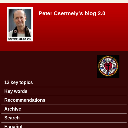
Skip to main content
Peter Csermely's blog 2.0
12 key topics
Main menu
Key words
Recommendations
Archive
Search
Español