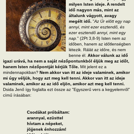
milyen Isten ideje. A rendelt
idő nagyon más, mint az
általunk vágyott, avagy
megélt idő.
"
Az Úr előtt egy nap
annyi, mint ezer esztendő, és
ezer esztendő annyi, mint egy
nap.
" (2Pt 3,8-9) Isten nem az
időben, hanem az időtlenségben
létezik. Rálát az időre, és nem
benne él.
Akkor válunk az idő
igazi urává, ha nem a saját nézőpontunkból éljük meg az időt,
hanem Isten nézőpontját kérjük Tőle.
Mit jelent ez a
mindennapokban?
Nem akkor van itt az ideje valaminek, amikor
mi úgy véljük, hogy azt meg kell tenni. Akkor van itt az ideje
valaminek, amikor az az idő eljön, amikor azt meg kell tenni.
Dsida Jenő így foglalta ezt össze az "Egyszerű vers a kegyelemről"
című írásában:
Csodákat próbáltam:
arannyal, ezüsttel
hívtam a népeket,
jöjjenek énhozzám!