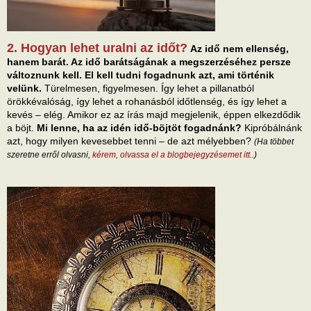
2. Hogyan lehet uralni az időt?
Az idő nem ellenség,
hanem barát. Az idő barátságának a megszerzéséhez persze
változnunk kell. El kell tudni fogadnunk azt, ami történik
velünk.
Türelmesen, figyelmesen. Így lehet a pillanatból
örökkévalóság, így lehet a rohanásból időtlenség, és így lehet a
kevés – elég. Amikor ez az írás majd megjelenik, éppen elkezdődik
a böjt.
Mi lenne, ha az idén idő-böjtöt fogadnánk?
Kipróbálnánk
azt, hogy milyen kevesebbet tenni – de azt mélyebben?
(Ha többet
szeretne erről olvasni,
kérem, olvassa el a blogbejegyzésemet itt.
.)