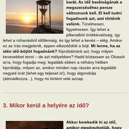
barát. Az idő barátságának a
megszerzéséhez persze
változnunk kell. El kell tudni
fogadnunk azt, ami történik
velünk.
Türelmesen,
figyelmesen. Így lehet a
pillanatból örökkévalóság, így
lehet a rohanásból időtlenség, és így lehet a kevés – elég. Amikor
ez az írás megjelenik, éppen elkezdődött a böjt.
Mi lenne, ha az
idén idő-böjtöt fogadnánk?
Kipróbálnánk azt, hogy milyen
kevesebbet tenni – de azt mélyebben? Hadd bíztassam az Olvasót
arra, hogy fogadja meg: legalább ebben a néhány hétben
kipróbálja, milyen az, amikor minden nap rászán arra legalább
negyed órát (lehet egy teljeset is!), hogy átgondolja
(átimádkozza...), hogy mi történt vele aznap.
3. Mikor kerül a helyére az idő?
Akkor kerekedik ki az idő,
amikor megérezhetjük, hogy