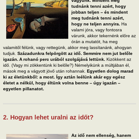
vagyunk. Mindent meg
tudnánk tenni azért, hogy
jobban teljen – és mindent
meg tudnánk tenni azért,
hogy ne teljen annyira.
Ha
valami jóra, vagy fontosra
várunk, akkor tekernénk előre az
órán a mutatót, ha meg
valamitől félünk, vagy rettegünk, akkor meg lassítanánk, ahogyan
tudjuk.
Századunkra felpörgött az idő. Semmire nem jut belőle
igazán. A rohanó perc urából szolgájává lettünk.
Kizökkent az
idő. (Vagy mi zökkentünk ki belőle?) Némelyikünk a múltjában él,
mások meg a vágyott jövő után rohannak.
Egyetlen dolog marad
ki az életünkből: a most. Így aztán leélünk akár egy egész
életet a nélkül, hogy éltünk volna benne – úgy igazán –
egyetlen pillanatot.
2. Hogyan lehet uralni az időt?
Az idő nem ellenség, hanem