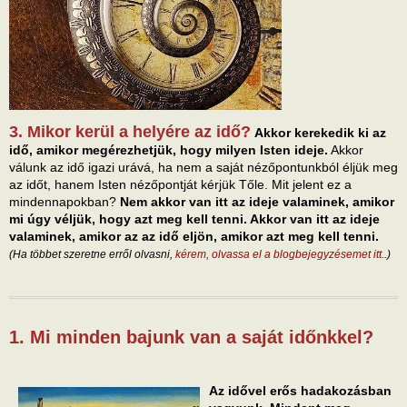
3. Mikor kerül a helyére az idő?
Akkor kerekedik ki az
idő, amikor megérezhetjük, hogy milyen Isten ideje.
Akkor
válunk az idő igazi urává, ha nem a saját nézőpontunkból éljük meg
az időt, hanem Isten nézőpontját kérjük Tőle. Mit jelent ez a
mindennapokban?
Nem akkor van itt az ideje valaminek, amikor
mi úgy véljük, hogy azt meg kell tenni. Akkor van itt az ideje
valaminek, amikor az az idő eljön, amikor azt meg kell tenni.
(Ha többet szeretne erről olvasni,
kérem, olvassa el a blogbejegyzésemet itt.
.)
1. Mi minden bajunk van a saját időnkkel?
Az idővel erős hadakozásban