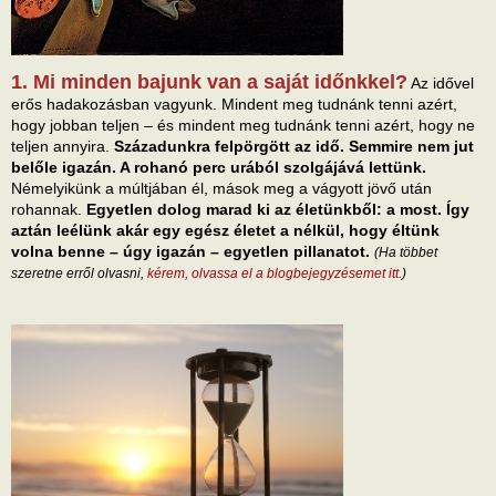
1. Mi minden bajunk van a saját időnkkel?
Az idővel
erős hadakozásban vagyunk. Mindent meg tudnánk tenni azért,
hogy jobban teljen – és mindent meg tudnánk tenni azért, hogy ne
teljen annyira.
Századunkra felpörgött az idő. Semmire nem jut
belőle igazán. A rohanó perc urából szolgájává lettünk.
Némelyikünk a múltjában él, mások meg a vágyott jövő után
rohannak.
Egyetlen dolog marad ki az életünkből: a most. Így
aztán leélünk akár egy egész életet a nélkül, hogy éltünk
volna benne – úgy igazán – egyetlen pillanatot.
(Ha többet
szeretne erről olvasni,
kérem, olvassa el a blogbejegyzésemet itt.
)