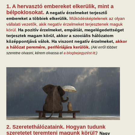
1. A hervasztó embereket elkerülik, mint a
bélpoklosokat.
A negatív érzelmeket terjesztő
embereket a többiek elkerülik.
Működésképtelenek az olyan
vállalati vezetők, akik negatív érzelmeket terjesztenek maguk
körül
.
Ha pozitív érzelmeket, empátiát, megelégedettséget
terjesztek magam körül, akkor a szociális hálózatom
középpontjává válok. Ha viszont negatív érzelmeket,
akkor
a hálózat peremére, perifériájára kerülök
.
(Aki erről többet
szeretne olvasni, kérem olvassa el
a blogbejegyzést itt
.)
2. Szeretethálózataink. Hogyan tudunk
szeretetet teremteni magunk körül?
Nagy