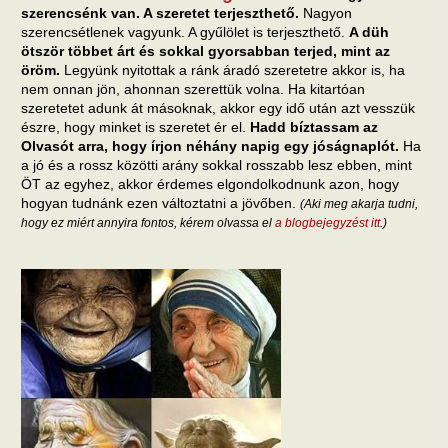
szerencsénk van. A szeretet terjeszthető.
Nagyon
szerencsétlenek vagyunk. A gyűlölet is terjeszthető.
A düh
ötször többet árt és sokkal gyorsabban terjed, mint az
öröm.
Legyünk nyitottak a ránk áradó szeretetre akkor is, ha
nem onnan jön, ahonnan szerettük volna. Ha kitartóan
szeretetet adunk át másoknak, akkor egy idő után azt vesszük
észre, hogy minket is szeretet ér el.
Hadd bíztassam az
Olvasót arra, hogy írjon néhány napig egy jóságnaplót.
Ha
a jó és a rossz közötti arány sokkal rosszabb lesz ebben, mint
ÖT az egyhez, akkor érdemes elgondolkodnunk azon, hogy
hogyan tudnánk ezen változtatni a jövőben.
(Aki meg akarja tudni,
hogy ez miért annyira fontos, kérem olvassa el
a blogbejegyzést itt
.)