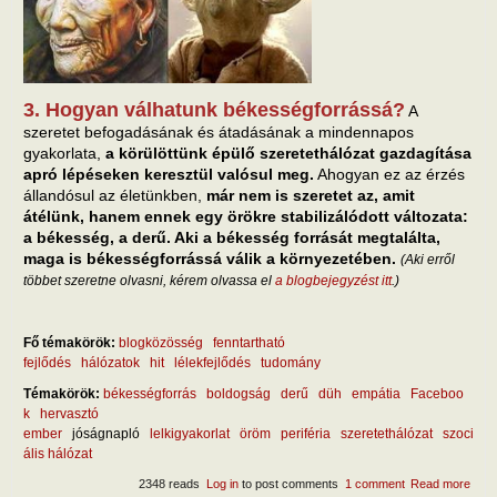
3. Hogyan válhatunk békességforrássá?
A
szeretet befogadásának és átadásának a mindennapos
gyakorlata,
a körülöttünk épülő szeretethálózat gazdagítása
apró lépéseken keresztül valósul meg.
Ahogyan ez az érzés
állandósul az életünkben,
már nem is szeretet az, amit
átélünk, hanem ennek egy örökre stabilizálódott változata:
a békesség, a derű. Aki a békesség forrását megtalálta,
maga is békességforrássá válik a környezetében.
(Aki erről
többet szeretne olvasni, kérem olvassa el
a blogbejegyzést itt
.)
Fő témakörök:
blogközösség
fenntartható
fejlődés
hálózatok
hit
lélekfejlődés
tudomány
Témakörök:
békességforrás
boldogság
derű
düh
empátia
Faceboo
k
hervasztó
ember
jóságnapló
lelkigyakorlat
öröm
periféria
szeretethálózat
szoci
ális hálózat
2348 reads
Log in
to post comments
1 comment
Read more
abou