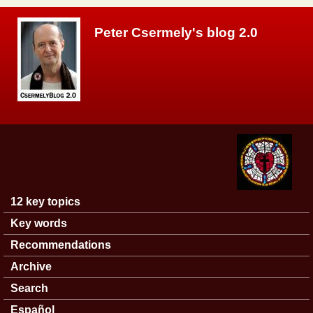
Skip to main content
Peter Csermely's blog 2.0
12 key topics
Main menu
Key words
Recommendations
Archive
Search
Español