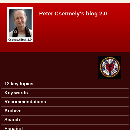
Skip to main content
Peter Csermely's blog 2.0
12 key topics
Main menu
Key words
Recommendations
Archive
Search
Español