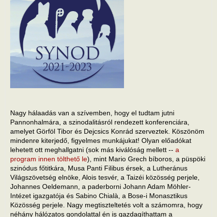
Nagy hálaadás van a szívemben, hogy el tudtam jutni
Pannonhalmára, a szinodalitásról rendezett konferenciára,
amelyet Görföl Tibor és Dejcsics Konrád szerveztek. Köszönöm
mindenre kiterjedő, figyelmes munkájukat! Olyan előadókat
lehetett ott meghallgatni (sok más kiválóság mellett --
a
program innen tölthető le
), mint Mario Grech bíboros, a püspöki
szinódus főtitkára, Musa Panti Filibus érsek, a Lutheránus
Világszövetség elnöke, Alois tesvér, a Taizéi közösség perjele,
Johannes Oeldemann, a paderborni Johann Adam Möhler-
Intézet igazgatója és Sabino Chialà, a Bose-i Monasztikus
Közösség perjele. Nagy megtiszteltetés volt a számomra, hogy
néhány hálózatos gondolattal én is gazdagíthattam a