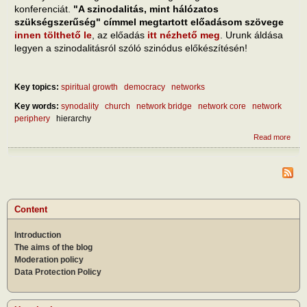
konferenciát.
"A szinodalitás, mint hálózatos
szükségszerűség" címmel megtartott előadásom szövege
innen tölthető le
, az előadás
itt nézhető meg
. Urunk áldása
legyen a szinodalitásról szóló szinódus előkészítésén!
Key topics:
spiritual growth
democracy
networks
Key words:
synodality
church
network bridge
network core
network
periphery
hierarchy
Read more
abou
szino
háló
szük
Content
Introduction
The aims of the blog
Moderation policy
Data Protection Policy