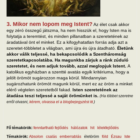
3. Mikor nem lopom meg Istent?
Az élet csak akkor
egy zéró összegű játszma, ha nem hisszük el, hogy Isten ma is
folytatja a teremtést, és minden pillanatban a szeretetének az
áradatával önt el minket. Ez a kifogyhatatlan forrás adja azt a
szeretet-többletet a világban, ami újra és újra átadható.
Életünk
akkor válik teljessé, ha bekapcsolódik a Szentháromság
szeretetkapcsolatába. Ha magunkba zárjuk a ránk zúduló
szeretetet, és nem adjuk tovább, azzal meglopjuk Istent.
A
katolikus egyházban a szentté avatás egyik kritériuma, hogy a
jelölt örömöt sugározzon maga körül. Mindannyian
sugározhatunk örömöt magunk körül, mert ez az öröm a minket
elérő végtelen szeretetből fakad.
Isten szeretetének az
átadása teszi teljessé a saját örömünket is.
(Ha többet szeretne
erről olvasni,
kérem, olvassa el a blogbejegyzést itt
.)
Fő témakörök:
fenntartható fejlődés
hálózatok
hit
lélekfejlődés
Témakörök:
Absolon
csalás
emberrablás
életöröm
föld
Ézsau
Iste