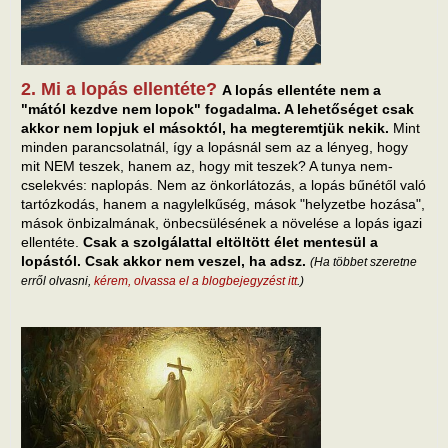
2. Mi a lopás ellentéte?
A lopás ellentéte nem a
"mától kezdve nem lopok" fogadalma. A lehetőséget csak
akkor nem lopjuk el másoktól, ha megteremtjük nekik.
Mint
minden parancsolatnál, így a lopásnál sem az a lényeg, hogy
mit NEM teszek, hanem az, hogy mit teszek? A tunya nem-
cselekvés: naplopás. Nem az önkorlátozás, a lopás bűnétől való
tartózkodás, hanem a nagylelkűség, mások "helyzetbe hozása",
mások önbizalmának, önbecsülésének a növelése a lopás igazi
ellentéte.
Csak a szolgálattal eltöltött élet mentesül a
lopástól. Csak akkor nem veszel, ha adsz.
(Ha többet szeretne
erről olvasni,
kérem, olvassa el a blogbejegyzést itt
.)