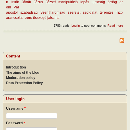
n
Izsák
Jákób
Jézus
József
manipuláció
lopás
lustaság
ördög
ör
öm
Pál
apostol
szabadság
Szentháromság
szeretet
szolgálat
teremtés
Tízp
arancsolat
zéró összegű játszma
1783 reads
Log in
to post comments
Read more
abou
a lo
ellen
Content
Introduction
The aims of the blog
Moderation policy
Data Protection Policy
User login
Username
*
Password
*