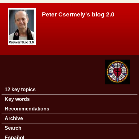
Skip to main content
Peter Csermely's blog 2.0
12 key topics
Main menu
Key words
Recommendations
Archive
Search
Español