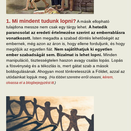
1. Mi mindent tudunk lopni?
A másik ellopható
tulajdona messze nem csak egy tárgy lehet.
A hetedik
parancsolat az eredeti értelmezése szerint az emberrablásra
vonatkozott.
Isten megadta a szabad döntés lehetőségét az
embernek, még azon az áron is, hogy ellene forduljunk, és hogy
megöljük az egyetlen fiát.
Nem sajátíthatjuk ki egyetlen
ember szabadságát sem. Bizalmat is lehet lopni.
Minden
manipuláció, tisztességtelen haszon avagy csalás lopás. Lopás
a fösvénység és a tékozlás is, mert gátat szab a mások
boldogulásának. Ahogyan most tönkretesszük a Földet, azzal az
utódainkat lopjuk meg.
(Ha többet szeretne erről olvasni,
kérem,
olvassa el a blogbejegyzést itt
.)