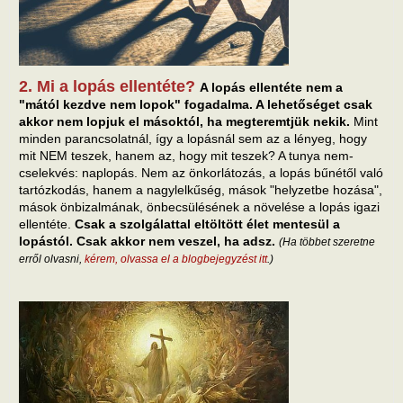
2. Mi a lopás ellentéte?
A lopás ellentéte nem a
"mától kezdve nem lopok" fogadalma. A lehetőséget csak
akkor nem lopjuk el másoktól, ha megteremtjük nekik.
Mint
minden parancsolatnál, így a lopásnál sem az a lényeg, hogy
mit NEM teszek, hanem az, hogy mit teszek? A tunya nem-
cselekvés: naplopás. Nem az önkorlátozás, a lopás bűnétől való
tartózkodás, hanem a nagylelkűség, mások "helyzetbe hozása",
mások önbizalmának, önbecsülésének a növelése a lopás igazi
ellentéte.
Csak a szolgálattal eltöltött élet mentesül a
lopástól. Csak akkor nem veszel, ha adsz.
(Ha többet szeretne
erről olvasni,
kérem, olvassa el a blogbejegyzést itt
.)