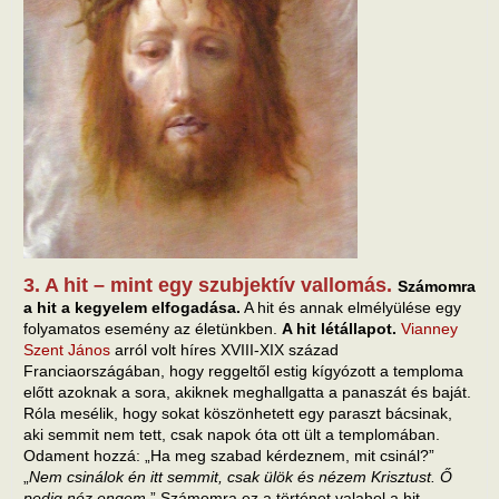
3. A hit – mint egy szubjektív vallomás.
Számomra
a hit a kegyelem elfogadása.
A hit és annak elmélyülése egy
folyamatos esemény az életünkben.
A hit létállapot.
Vianney
Szent János
arról volt híres XVIII-XIX század
Franciaországában, hogy reggeltől estig kígyózott a temploma
előtt azoknak a sora, akiknek meghallgatta a panaszát és baját.
Róla mesélik, hogy sokat köszönhetett egy paraszt bácsinak,
aki semmit nem tett, csak napok óta ott ült a templomában.
Odament hozzá: „Ha meg szabad kérdeznem, mit csinál?”
„
Nem csinálok én itt semmit, csak ülök és nézem Krisztust. Ő
pedig néz engem
.” Számomra ez a történet valahol a hit