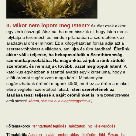
3. Mikor nem lopom meg Istent?
Az élet csak akkor
egy zéró összegű játszma, ha nem hisszük el, hogy Isten ma is
folytatja a teremtést, és minden pillanatban a szeretetének az
áradatával önt el minket. Ez a kifogyhatatlan forrás adja azt a
szeretet-többletet a világban, ami újra és újra átadható.
Életünk
akkor válik teljessé, ha bekapcsolódik a Szentháromság
szeretetkapcsolatába. Ha magunkba zárjuk a ránk zúduló
szeretetet, és nem adjuk tovább, azzal meglopjuk Istent.
A
katolikus egyházban a szentté avatás egyik kritériuma, hogy a
jelölt örömöt sugározzon maga körül. Mindannyian
sugározhatunk örömöt magunk körül, mert ez az öröm a minket
elérő végtelen szeretetből fakad.
Isten szeretetének az
átadása teszi teljessé a saját örömünket is.
(Ha többet szeretne
erről olvasni,
kérem, olvassa el a blogbejegyzést itt
.)
Fő témakörök:
fenntartható fejlődés
hálózatok
hit
lélekfejlődés
Témakörök:
Absolon
csalás
emberrablás
életöröm
föld
Ézsau
Iste