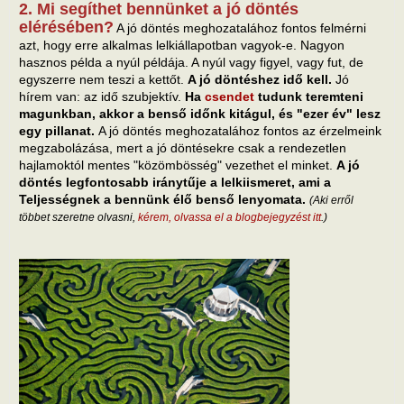
2. Mi segíthet bennünket a jó döntés
elérésében?
A jó döntés meghozatalához fontos felmérni
azt, hogy erre alkalmas lelkiállapotban vagyok-e. Nagyon
hasznos példa a nyúl példája. A nyúl vagy figyel, vagy fut, de
egyszerre nem teszi a kettőt.
A jó döntéshez idő kell.
Jó
hírem van: az idő szubjektív.
Ha
csendet
tudunk teremteni
magunkban, akkor a benső időnk kitágul, és "ezer év" lesz
egy pillanat.
A jó döntés meghozatalához fontos az érzelmeink
megzabolázása, mert a jó döntésekre csak a rendezetlen
hajlamoktól mentes "közömbösség" vezethet el minket.
A jó
döntés legfontosabb iránytűje a lelkiismeret, ami a
Teljességnek a bennünk élő benső lenyomata.
(Aki erről
többet szeretne olvasni,
kérem, olvassa el a blogbejegyzést itt
.)