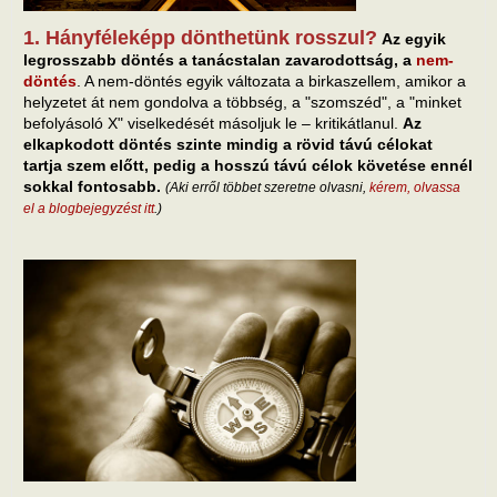
1. Hányféleképp dönthetünk rosszul?
Az egyik
legrosszabb döntés a tanácstalan zavarodottság, a
nem-
döntés
. A nem-döntés egyik változata a birkaszellem, amikor a
helyzetet át nem gondolva a többség, a "szomszéd", a "minket
befolyásoló X" viselkedését másoljuk le – kritikátlanul.
Az
elkapkodott döntés szinte mindig a rövid távú célokat
tartja szem előtt, pedig a hosszú távú célok követése ennél
sokkal fontosabb.
(Aki erről többet szeretne olvasni,
kérem, olvassa
el a blogbejegyzést itt
.)