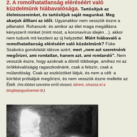
2. A romolhatatlanság eléréséért való
küzdelmünk hiábavalósága.
Tartósítjuk az
élelmiszereinket, és tartósítjuk saját magunkat. Meg
akarjuk állítani az időt.
Ugyanakkor nem vesszük észre a
pillanatot. Rohanunk: és amikor az élet maga megállásra
kényszerít minket (mint most, a koronavírus idején…), akkor
nem tudunk mit kezdeni az új helyzettel.
Miért hiábavaló a
romolhatatlanság eléréséért való küzdelmünk?
Füke
Szabolcs gondolatát idézve azért,
mert „nem azt szeretnénk
megőrizni, ami romlatlan, hanem azt, ami romlandó”.
Nem
vesszük észre, hogy azoknak a döntő többsége, amihez mi az
örökkévalóságig ragaszkodnánk, csak a felszín, csak a
múlandóság. Csak az eszközöket látjuk, és nem a célt: a
körítést próbáljuk megőrizni, és nem vesszük észre mellette az
Ételt.
(Ha többet szeretne erről olvasni,
kérem, olvassa el a
blogbejegyzésemet itt
.)