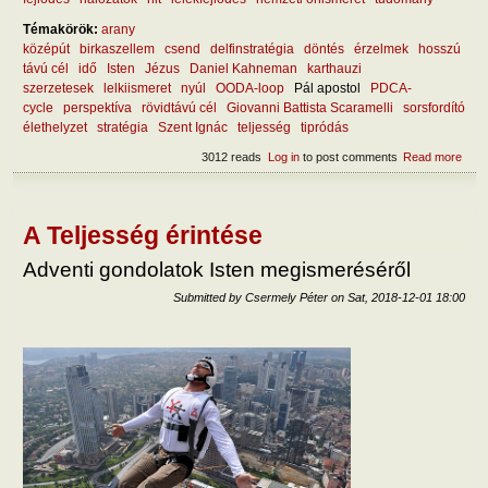
Témakörök:
arany
középút
birkaszellem
csend
delfinstratégia
döntés
érzelmek
hosszú
távú cél
idő
Isten
Jézus
Daniel Kahneman
karthauzi
szerzetesek
lelkiismeret
nyúl
OODA-loop
Pál apostol
PDCA-
cycle
perspektíva
rövidtávú cél
Giovanni Battista Scaramelli
sorsfordító
élethelyzet
stratégia
Szent Ignác
teljesség
tipródás
3012 reads
Log in
to post comments
Read more
abou
Mily
a jó
dönt
A Teljesség érintése
Adventi gondolatok Isten megismeréséről
Submitted by
Csermely Péter
on
Sat, 2018-12-01 18:00