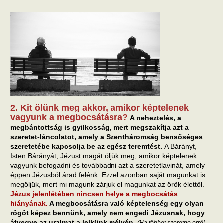
2. Kit ölünk meg akkor, amikor képtelenek
vagyunk a megbocsátásra?
A neheztelés, a
megbántottság is gyilkosság, mert megszakítja azt a
szeretet-láncolatot, amely a Szentháromság bensőséges
szeretetébe kapcsolja be az egész teremtést.
A Bárányt,
Isten Bárányát, Jézust magát öljük meg, amikor képtelenek
vagyunk befogadni és továbbadni azt a szeretetlavinát, amely
éppen Jézusból árad felénk. Ezzel azonban saját magunkat is
megöljük, mert mi magunk zárjuk el magunkat az örök élettől.
Jézus jelenlétében nincsen helye a megbocsátás
hiányának.
A megbocsátásra való képtelenség egy olyan
rögöt képez bennünk, amely nem engedi Jézusnak, hogy
átvegye az uralmat a lelkünk mélyén.
(Ha többet szeretne erről