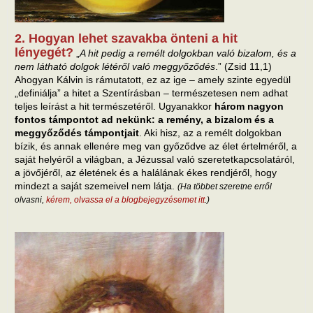
2. Hogyan lehet szavakba önteni a hit
lényegét?
„
A hit pedig a remélt dolgokban való bizalom, és a
nem látható dolgok létéről való meggyőződés
.” (Zsid 11,1)
Ahogyan Kálvin is rámutatott, ez az ige – amely szinte egyedül
„definiálja” a hitet a Szentírásban – természetesen nem adhat
teljes leírást a hit természetéről. Ugyanakkor
három nagyon
fontos támpontot ad nekünk: a remény, a bizalom és a
meggyőződés támpontjait
. Aki hisz, az a remélt dolgokban
bízik, és annak ellenére meg van győződve az élet értelméről, a
saját helyéről a világban, a Jézussal való szeretetkapcsolatáról,
a jövőjéről, az életének és a halálának ékes rendjéről, hogy
mindezt a saját szemeivel nem látja.
(Ha többet szeretne erről
olvasni,
kérem, olvassa el a blogbejegyzésemet itt
.)