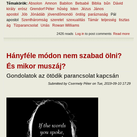
Témakörök:
Absolon
Amnon
Babilon
Betsabé
Biblia
bűn
Dávid
király
erósz
Grendorf Péter
hűség
Isten
Jézus
János
apostol
Jób
Jónádáb
jövendőmondó
ördög
paráznaság
Pál
apostol
Szentháromság
szeretet
szexualitás
Támár
teljesség
tisztas
ág
Tízparancsolat
Uriás
Rowan Williams
2426 reads
Log in
to post comments
Read more
abou
Hog
mara
hűs
Hányféle módon nem szabad ölni?
És mikor muszáj?
Gondolatok az ötödik parancsolat kapcsán
Submitted by
Csermely Péter
on
Tue, 2019-09-10 17:29