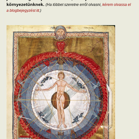
környezetünknek.
(Ha többet szeretne erről olvasni,
kérem olvassa el
a blogbejegyzést itt
.)