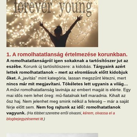
1. A romolhatatlanság értelmezése korunkban.
A romolhatatlanságról igen sokaknak a tartósítószer jut az
eszébe.
Korunk új tartósítószere: a kidobás.
Tárgyaink azért
lettek romolhatatlanok – mert az elromlásuk előtt kidobjuk
őket.
A „javítás” mint kategória, lassan megszűnt létezni, mert
nincs már mit megjavítani. Tökéletes lett ugyanis a világ…
A művi romolhatatlanság lavinája az embert magát is elérte. Egy
mai idős nem lehet öreg: mű-fiatalnak kell maradnia. Kihalt az
ősz haj. Nem jelenhet meg smink nélkül a feleség – már a saját
férje előtt sem.
Nem fog rajtunk az idő: romolhatatlanok
vagyunk.
(Ha többet szeretne erről olvasni,
kérem, olvassa el a
blogbejegyzésemet itt
.)