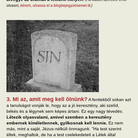
olvasni,
kérem, olvassa el a blogbejegyzésemet itt
.)
3. Mi az, amit meg kell ölnünk?
A fentiekből sokan azt
a tanulságot vonják le, hogy az a jó keresztény, aki szelíd,
békés és a légynek sem képes ártani. Ez egy nagy tévedés.
Létezik olyasvalami, amivel szemben a keresztény
embernek kíméletlennek, gyilkosnak kell lennie.
Ez nem
más, mint a saját, Jézus-nélküli önmagunk. "Ha test szerint
éltek, meghaltok, de ha a test cselekedeteit a Lélek által