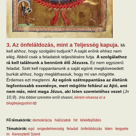
3. Az önfeláldozás, mint a Teljesség kapuja.
Mi
kell ahhoz, hogy szolgálni tudjunk? A saját erőnk ehhez nem
elég. Abból csak a feladatok teljesítésére futja.
A szolgálathoz
rá kell találnunk a bennünk élő Jézusra.
Ez nem egyszerű
feladat. Szét kell roppantanunk a saját egónk megkövesedett
burkát ahhoz, hogy megláthassuk, hogy mi van mögötte.
Érdemes ezt megtenni.
Az egónk szétroppantása az életünk
legfontosabb eseménye, mert mögötte feltárul az Ajtó, ami
nem más, mint maga Jézus, aki Isten szeretetéhez vezet
(
Jn
10,9
).
(Ha többet szeretne erről olvasni,
kérem olvassa el a
blogbejegyzést itt
)
Fő témakörök:
demokrácia
hálózatok
hit
lélekfejlődés
Témakörök:
egó
engedelmesség
feladat
önfeláldozás
Isten
kegyele
m
Keresztelő Szent