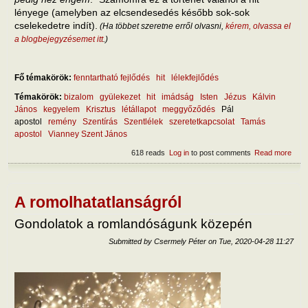
lényege (amelyben az elcsendesedés később sok-sok
cselekedetre indít).
(Ha többet szeretne erről olvasni,
kérem, olvassa el
a blogbejegyzésemet itt
.)
Fő témakörök:
fenntartható fejlődés
hit
lélekfejlődés
Témakörök:
bizalom
gyülekezet
hit
imádság
Isten
Jézus
Kálvin
János
kegyelem
Krisztus
létállapot
meggyőződés
Pál
apostol
remény
Szentírás
Szentlélek
szeretetkapcsolat
Tamás
apostol
Vianney Szent János
618 reads
Log in
to post comments
Read more
abou
hit
lény
A romolhatatlanságról
Gondolatok a romlandóságunk közepén
Submitted by
Csermely Péter
on
Tue, 2020-04-28 11:27