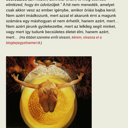
elintézed, hogy én üdvözüljek.
” A hit nem menedék, amelyet
csak akkor vesz az ember igénybe, amikor óriási bajba kerül.
Nem azért imádkozunk, mert azzal el akarunk érni a magunk
számára egy máshogyan el nem érhetőt, hanem azért, mert…
Nem azért járunk gyülekezetbe, mert az lelkileg segít minket,
vagy mert így tudunk becsületes életet élni, hanem azért,
mert…
(Ha többet szeretne erről olvasni,
kérem, olvassa el a
blogbejegyzésemet itt
.)