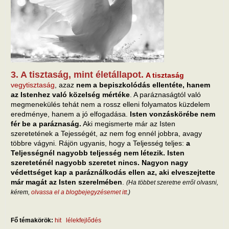
3. A tisztaság, mint életállapot.
A tisztaság
vegytisztaság
, azaz
nem a bepiszkolódás ellentéte, hanem
az Istenhez való közelség mértéke
. A paráznaságtól való
megmenekülés tehát nem a rossz elleni folyamatos küzdelem
eredménye, hanem a jó elfogadása.
Isten vonzáskörébe nem
fér be a paráznaság.
Aki megismerte már az Isten
szeretetének a Tejességét, az nem fog ennél jobbra, avagy
többre vágyni. Rájön ugyanis, hogy a Teljesség teljes:
a
Teljességnél nagyobb teljesség nem létezik. Isten
szereteténél nagyobb szeretet nincs. Nagyon nagy
védettséget kap a paráználkodás ellen az, aki elveszejtette
már magát az Isten szerelmében
.
(Ha többet szeretne erről olvasni,
kérem,
olvassa el a blogbejegyzésemet itt
.)
Fő témakörök:
hit
lélekfejlődés