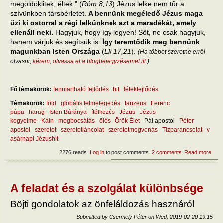
megöldöklitek, éltek." (
Róm 8,13
) Jézus lelke nem tűr a
szívünkben társbérletet.
A bennünk megéledő Jézus maga
űzi ki ostorral a régi lelkünknek azt a maradékát, amely
ellenáll neki.
Hagyjuk, hogy így legyen! Sőt, ne csak hagyjuk,
hanem várjuk és segítsük is.
Így teremtődik meg bennünk
magunkban Isten Országa
(
Lk 17,21
).
(Ha többet szeretne erről
olvasni,
kérem, olvassa el a blogbejegyzésemet itt
.)
Fő témakörök:
fenntartható fejlődés
hit
lélekfejlődés
Témakörök:
föld
globális felmelegedés
farizeus
Ferenc
pápa
harag
Isten Báránya
ítélkezés
Jézus
Jézus
kegyelme
Káin
megbocsátás
ölés
Örök Élet
Pál apostol
Péter
apostol
szeretet
szeretetláncolat
szeretetmegvonás
Tízparancsolat
v
asárnapi Jézushit
2276 reads
Log in
to post comments
2 comments
Read more
abou
Hány
mód
nem
sza
A feladat és a szolgálat különbsége
ölni?
miko
Böjti gondolatok az önfeláldozás hasznáról
musz
Submitted by
Csermely Péter
on
Wed, 2019-02-20 19:15