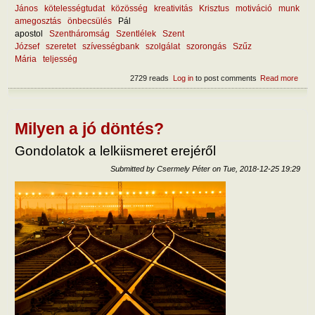
János
kötelességtudat
közösség
kreativitás
Krisztus
motiváció
munk
amegosztás
önbecsülés
Pál
apostol
Szentháromság
Szentlélek
Szent
József
szeretet
szívességbank
szolgálat
szorongás
Szűz
Mária
teljesség
2729 reads
Log in
to post comments
Read more
abou
felad
szol
külö
Milyen a jó döntés?
Gondolatok a lelkiismeret erejéről
Submitted by
Csermely Péter
on
Tue, 2018-12-25 19:29