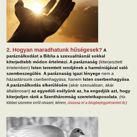
2. Hogyan maradhatunk hűségesek?
A
paráználkodást a Biblia a szexualitásnál sokkal
kiterjedtebb módon értelmezi. A paráznaság
(kiterjesztett
értelemben)
Isten teremtett rendjének a harmóniájával való
szembeszegülés
.
A paráznaság igazi lényege
nem a
házastársunk cserbenhagyása, hanem
Isten cserbenhagyása
.
A paráználkodás elkerülésére
(akár szexuálisan, akár
általánosan)
az egyedüli esélyünk az, ha engedjük azt, hogy
kiterjedjen ránk a Szentháromság szeretetkapcsolata
.
(Ha
többet szeretne erről olvasni, kérem,
olvassa el a blogbejegyzésemet itt
.)