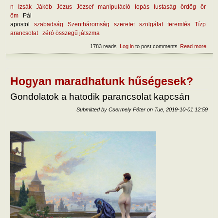
n
Izsák
Jákób
Jézus
József
manipuláció
lopás
lustaság
ördög
ör
öm
Pál
apostol
szabadság
Szentháromság
szeretet
szolgálat
teremtés
Tízp
arancsolat
zéró összegű játszma
1783 reads
Log in
to post comments
Read more
abou
a lo
ellen
Hogyan maradhatunk hűségesek?
Gondolatok a hatodik parancsolat kapcsán
Submitted by
Csermely Péter
on
Tue, 2019-10-01 12:59