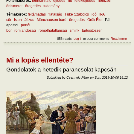
Fő témakörök:
fenntartható fejlődés
hit
lélekfejlődés
nemzeti
önismeret
öregedés
tudomány
Témakörök:
feltámadás
fiatalság
Füke Szabolcs
idő
IPA
sör
Isten
Jézus
Münchausen báró
öregedés
Örök Élet
Pál
apostol
portói
bor
romlandóság
romolhatatlanság
smink
tartósítószer
856 reads
Log in
to post comments
Read more
abou
romo
Mi a lopás ellentéte?
Gondolatok a hetedik parancsolat kapcsán
Submitted by
Csermely Péter
on
Sun, 2019-10-06 18:12