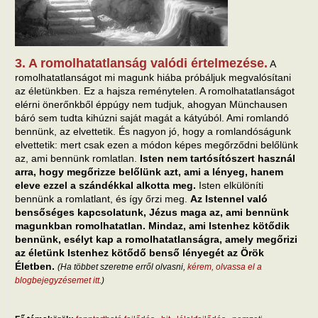
3. A romolhatatlanság valódi értelmezése.
A
romolhatatlanságot mi magunk hiába próbáljuk megvalósítani
az életünkben. Ez a hajsza reménytelen. A romolhatatlanságot
elérni önerőnkből éppúgy nem tudjuk, ahogyan Münchausen
báró sem tudta kihúzni saját magát a kátyúból. Ami romlandó
bennünk, az elvettetik. És nagyon jó, hogy a romlandóságunk
elvettetik: mert csak ezen a módon képes megőrződni belőlünk
az, ami bennünk romlatlan.
Isten nem tartósítószert használ
arra, hogy megőrizze belőlünk azt, ami a lényeg, hanem
eleve ezzel a szándékkal alkotta meg.
Isten elkülöníti
bennünk a romlatlant, és így őrzi meg.
Az Istennel való
bensőséges kapcsolatunk, Jézus maga az, ami bennünk
magunkban romolhatatlan. Mindaz, ami Istenhez kötődik
bennünk, esélyt kap a romolhatatlanságra, amely megőrizi
az életünk Istenhez kötődő benső lényegét az Örök
Életben.
(Ha többet szeretne erről olvasni,
kérem, olvassa el a
blogbejegyzésemet itt
.)