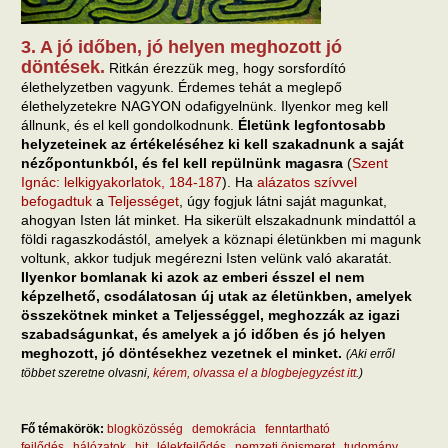
3. A jó időben, jó helyen meghozott jó
döntések.
Ritkán érezzük meg, hogy sorsfordító
élethelyzetben vagyunk. Érdemes tehát a meglepő
élethelyzetekre NAGYON odafigyelnünk. Ilyenkor meg kell
állnunk, és el kell gondolkodnunk.
Életünk legfontosabb
helyzeteinek az értékeléséhez ki kell szakadnunk a saját
nézőpontunkból, és fel kell repülnünk magasra
(
Szent
Ignác: lelkigyakorlatok, 184-187
). Ha
alázatos szívvel
befogadtuk
a
Teljességet
, úgy fogjuk látni saját magunkat,
ahogyan Isten lát minket. Ha sikerült elszakadnunk mindattól a
földi ragaszkodástól, amelyek a köznapi életünkben mi magunk
voltunk, akkor tudjuk megérezni Isten velünk való akaratát.
Ilyenkor bomlanak ki azok az emberi ésszel el nem
képzelhető, csodálatosan új utak az életünkben, amelyek
összekötnek minket a Teljességgel, meghozzák az igazi
szabadságunkat, és amelyek a jó időben és jó helyen
meghozott, jó döntésekhez vezetnek el minket.
(Aki erről
többet szeretne olvasni,
kérem, olvassa el a blogbejegyzést itt
.)
Fő témakörök:
blogközösség
demokrácia
fenntartható
fejlődés
hálózatok
hit
lélekfejlődés
nemzeti önismeret
tudomány