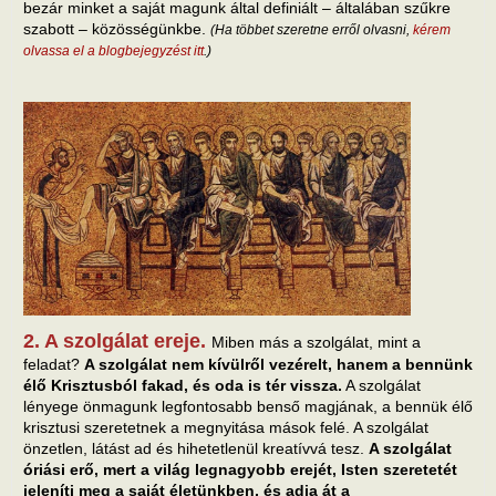
bezár minket a saját magunk által definiált – általában szűkre
szabott – közösségünkbe.
(Ha többet szeretne erről olvasni,
kérem
olvassa el a blogbejegyzést itt
.)
2. A szolgálat ereje.
Miben más a szolgálat, mint a
feladat?
A szolgálat nem kívülről vezérelt, hanem a bennünk
élő Krisztusból fakad, és oda is tér vissza.
A szolgálat
lényege önmagunk legfontosabb benső magjának, a bennük élő
krisztusi szeretetnek a megnyitása mások felé. A szolgálat
önzetlen, látást ad és hihetetlenül kreatívvá tesz.
A szolgálat
óriási erő, mert a világ legnagyobb erejét, Isten szeretetét
jeleníti meg a saját életünkben, és adja át a