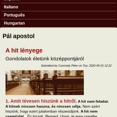
Italiano
Português
Hungarian
Pál apostol
A hit lényege
Gondolatok életünk középpontjáról
Submitted by
Csermely Péter
on
Tue, 2020-09-01 12:22
1. Amit tévesen hiszünk a hitről.
A hit nem feladat.
A hitnek nincsen haszna, és nincsen célja.
Nem azért
hiszünk, hogy ezért jutalomban részesüljünk.
A hit nem
csereüzlet.
„
Én hiszek, Benned, Uram, te meg cserébe