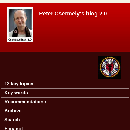
Skip to main content
Peter Csermely's blog 2.0
12 key topics
Main menu
Key words
Recommendations
Archive
Search
Español