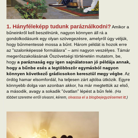
1. Hányféleképp tudunk paráználkodni?
Amikor a
bűneinkről kell beszélnünk, nagyon könnyen áll rá a
gondolkodásunk egy olyan szövegezésre, amelyről úgy véljük,
hogy bűnmentessé mossa a bűnt. Három példát is hozok erre
az "szalonképessé formálásra" – ami nagyon veszélyes. Támár
megerőszakolásának Ószövetségi történetén mutatom, be,
hogy
a paráznaság egy igen sajnálatosan jó példája annak,
hogy a bűnbe esés a legtöbbször egymásból nagyon
könnyen következő grádicsokon keresztül megy végbe
. Az
ördög hamar elsomfordál, ha teljesen zárt ajtóba ütközik. Egyre
könnyebb dolga van azonban akkor, ha már megtettük az első,
a második, avagy a sokadik "óvatlan" lépést a bűn felé.
(Ha
többet szeretne erről olvasni, kérem,
olvassa el a blogbejegyzésemet itt
.)