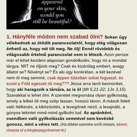
1. Hányféle módon nem szabad ölni?
Sokan úgy
vélekednek az ötödik parancsolatról, hogy elég világosan
érthető az, hogy mit tilt meg. Ne ölj! Ennél rövidebb és
világosabb értelmű parancsolat nem is létezik.
Azon persze
már el lehet kezdeni alaposan gondolkodni, hogy mi a mondat
tárgya. MIT ne öljünk meg? Csak és kizárólag embert, avagy
állatot se? Növényt se? És aki úgy konkrétan, a két kezével
nem öl meg semmit,
csak éppen túlzottan sokat fogyaszt, és
ezzel a Föld egészét öli meg???
Jézus arra tanít bennünket,
hogy
aki haragszik a társára, az is öl
(
Mt 5,21-22; 1Jn 3,15
).
Szavakkal is lehet ölni. A szeretet megvonása olyan gyilkosság,
amely a lelket öli meg szép lassan, hosszú távon. A mások felett
való ítélkezés, a kiközösítés, a levegőnek néző, a lesajnáló, a
gúnyos tekintet mind-mind gyilkolni tud.
Az apránként,
csendben való gyilkolászás semmivel sem kevésbé
gonosz, mint a véres tett.
(Ha többet szeretne erről olvasni,
kérem,
olvassa el a blogbejegyzésemet itt
.)