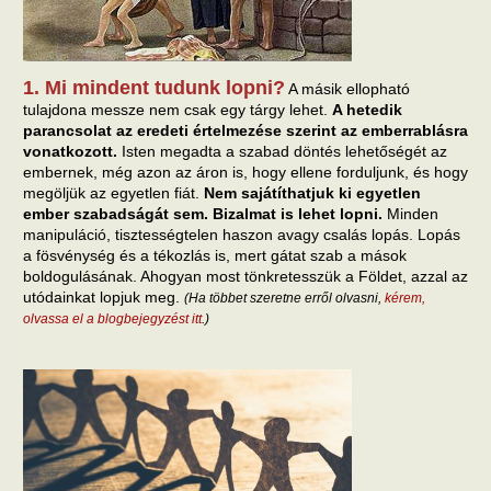
1. Mi mindent tudunk lopni?
A másik ellopható
tulajdona messze nem csak egy tárgy lehet.
A hetedik
parancsolat az eredeti értelmezése szerint az emberrablásra
vonatkozott.
Isten megadta a szabad döntés lehetőségét az
embernek, még azon az áron is, hogy ellene forduljunk, és hogy
megöljük az egyetlen fiát.
Nem sajátíthatjuk ki egyetlen
ember szabadságát sem. Bizalmat is lehet lopni.
Minden
manipuláció, tisztességtelen haszon avagy csalás lopás. Lopás
a fösvénység és a tékozlás is, mert gátat szab a mások
boldogulásának. Ahogyan most tönkretesszük a Földet, azzal az
utódainkat lopjuk meg.
(Ha többet szeretne erről olvasni,
kérem,
olvassa el a blogbejegyzést itt
.)