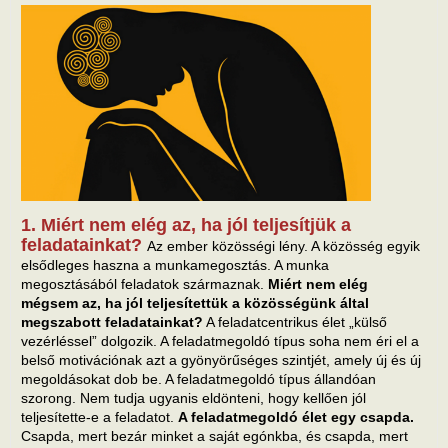
1. Miért nem elég az, ha jól teljesítjük a
feladatainkat?
Az ember közösségi lény. A közösség egyik
elsődleges haszna a munkamegosztás. A munka
megosztásából feladatok származnak.
Miért nem elég
mégsem az, ha jól teljesítettük a közösségünk által
megszabott feladatainkat?
A feladatcentrikus élet „külső
vezérléssel” dolgozik. A feladatmegoldó típus soha nem éri el a
belső motivációnak azt a gyönyörűséges szintjét, amely új és új
megoldásokat dob be. A feladatmegoldó típus állandóan
szorong. Nem tudja ugyanis eldönteni, hogy kellően jól
teljesítette-e a feladatot.
A feladatmegoldó élet egy csapda.
Csapda, mert bezár minket a saját egónkba, és csapda, mert