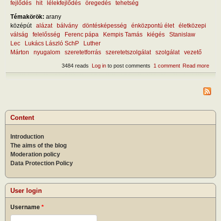
fejlődés
hit
lélekfejlődés
öregedés
tehetség
Témakörök:
arany
középút
alázat
bálvány
döntésképesség
énközpontú élet
életközepi
válság
felelősség
Ferenc pápa
Kempis Tamás
kiégés
Stanislaw
Lec
Lukács László SchP
Luther
Márton
nyugalom
szeretetforrás
szeretetszolgálat
szolgálat
vezető
3484 reads
Log in
to post comments
1 comment
Read more
abou
Mily
a jó
veze
Content
Introduction
The aims of the blog
Moderation policy
Data Protection Policy
User login
Username
*