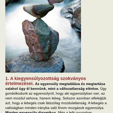
1. A kiegyensúlyozottság szokványos
értelmezései.
Az egyensúly megtalálása és megtartása
valahol úgy él bennünk, mint a változatlanság elérése.
Úgy
gondolkodunk az egyensúlyról, hogy aki egyensúlyban van, az
nem mozdul sehova, hanem lebeg. Sokszor azonban elfelejtjük
azt, hogy a lebegés csak látszólag mozdulatlanság. A lebegés a
valóságban minden irányba való finom mozgások egyensúlya.
Minden egyensúly dinamikus.
Még a lelki nyugalom