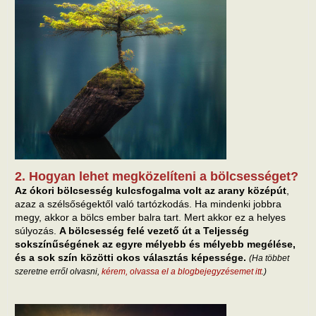
2. Hogyan lehet megközelíteni a bölcsességet?
Az ókori bölcsesség kulcsfogalma volt az arany középút
,
azaz a szélsőségektől való tartózkodás. Ha mindenki jobbra
megy, akkor a bölcs ember balra tart. Mert akkor ez a helyes
súlyozás.
A bölcsesség felé vezető út a Teljesség
sokszínűségének az egyre mélyebb és mélyebb megélése,
és a sok szín közötti okos választás képessége.
(Ha többet
szeretne erről olvasni,
kérem, olvassa el a blogbejegyzésemet itt
.)