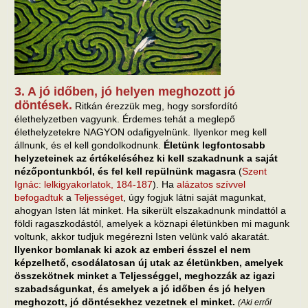
3. A jó időben, jó helyen meghozott jó
döntések.
Ritkán érezzük meg, hogy sorsfordító
élethelyzetben vagyunk. Érdemes tehát a meglepő
élethelyzetekre NAGYON odafigyelnünk. Ilyenkor meg kell
állnunk, és el kell gondolkodnunk.
Életünk legfontosabb
helyzeteinek az értékeléséhez ki kell szakadnunk a saját
nézőpontunkból, és fel kell repülnünk magasra
(
Szent
Ignác: lelkigyakorlatok, 184-187
). Ha
alázatos szívvel
befogadtuk
a
Teljességet
, úgy fogjuk látni saját magunkat,
ahogyan Isten lát minket. Ha sikerült elszakadnunk mindattól a
földi ragaszkodástól, amelyek a köznapi életünkben mi magunk
voltunk, akkor tudjuk megérezni Isten velünk való akaratát.
Ilyenkor bomlanak ki azok az emberi ésszel el nem
képzelhető, csodálatosan új utak az életünkben, amelyek
összekötnek minket a Teljességgel, meghozzák az igazi
szabadságunkat, és amelyek a jó időben és jó helyen
meghozott, jó döntésekhez vezetnek el minket.
(Aki erről