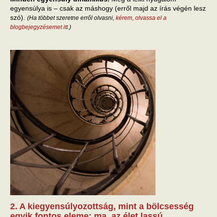
egyensúlya is – csak az máshogy (erről majd az írás végén lesz
szó).
(Ha többet szeretne erről olvasni,
kérem, olvassa el a
blogbejegyzésemet itt
.)
2. A kiegyensúlyozottság, mint a bölcsesség
egyik fontos eleme: ma, az élet lassú