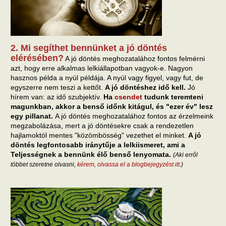
2. Mi segíthet bennünket a jó döntés
elérésében?
A jó döntés meghozatalához fontos felmérni
azt, hogy erre alkalmas lelkiállapotban vagyok-e. Nagyon
hasznos példa a nyúl példája. A nyúl vagy figyel, vagy fut, de
egyszerre nem teszi a kettőt.
A jó döntéshez idő kell.
Jó
hírem van: az idő szubjektív.
Ha
csendet
tudunk teremteni
magunkban, akkor a benső időnk kitágul, és "ezer év" lesz
egy pillanat.
A jó döntés meghozatalához fontos az érzelmeink
megzabolázása, mert a jó döntésekre csak a rendezetlen
hajlamoktól mentes "közömbösség" vezethet el minket.
A jó
döntés legfontosabb iránytűje a lelkiismeret, ami a
Teljességnek a bennünk élő benső lenyomata.
(Aki erről
többet szeretne olvasni,
kérem, olvassa el a blogbejegyzést itt
.)