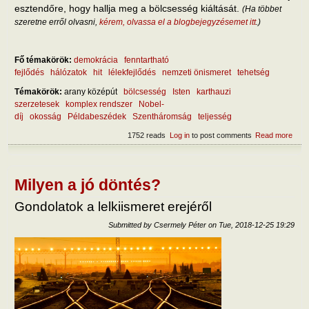
esztendőre, hogy hallja meg a bölcsesség kiáltását.
(Ha többet
szeretne erről olvasni,
kérem, olvassa el a blogbejegyzésemet itt
.)
Fő témakörök:
demokrácia
fenntartható
fejlődés
hálózatok
hit
lélekfejlődés
nemzeti önismeret
tehetség
Témakörök:
arany középút
bölcsesség
Isten
karthauzi
szerzetesek
komplex rendszer
Nobel-
díj
okosság
Példabeszédek
Szentháromság
teljesség
1752 reads
Log in
to post comments
Read more
abou
igazi
bölc
Milyen a jó döntés?
Gondolatok a lelkiismeret erejéről
Submitted by
Csermely Péter
on
Tue, 2018-12-25 19:29