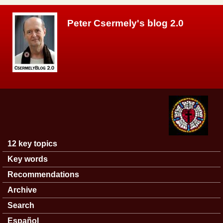
Skip to main content
Peter Csermely's blog 2.0
12 key topics
Main menu
Key words
Recommendations
Archive
Search
Español