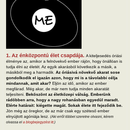
1. Az énközpontú élet csapdája.
A kiteljesedés óriási
élménye az, amikor a felnövekvő ember rájön, hogy önállóan is
tudja élni az életét. Az egyik akarásból következik a másik, a
másikból meg a harmadik.
Az óriásivá növekvő akarat sose
gondolkodik el igazán azon, hogy mi is a távolabbi célja
mindannak, amit akar?
Eljön az idő, amikor az ember
megfárad. Még akar, de már nem tudja minden akaratát
teljesíteni.
Beköszönt az életközepi válság. Emberünk
rádöbben arra, hogy a nagy rohanásban egyedül maradt.
Elérte határait: kiégette magát. Sokak élete itt fejeződik be.
Jön még az öregkor, de az már csak egy széteső ember
elnyújtott agóniája lesz.
(Aki erről többet szeretne olvasni, kérem
olvassa el
a blogbejegyzést itt
.)