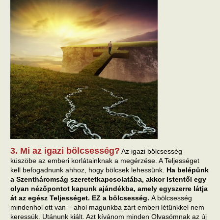
3. Mi az igazi bölcsesség?
Az igazi bölcsesség
küszöbe az emberi korlátainknak a megérzése. A Teljességet
kell befogadnunk ahhoz, hogy bölcsek lehessünk.
Ha belépünk
a Szentháromság szeretetkapcsolatába, akkor Istentől egy
olyan nézőpontot kapunk ajándékba, amely egyszerre látja
át az egész Teljességet. EZ a bölcsesség.
A bölcsesség
mindenhol ott van – ahol magunkba zárt emberi létünkkel nem
keressük. Utánunk kiált. Azt kívánom minden Olvasómnak az új