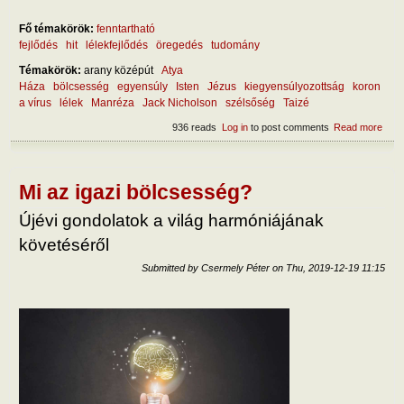
Fő témakörök:
fenntartható
fejlődés
hit
lélekfejlődés
öregedés
tudomány
Témakörök:
arany középút
Atya
Háza
bölcsesség
egyensúly
Isten
Jézus
kiegyensúlyozottság
koron
a vírus
lélek
Manréza
Jack Nicholson
szélsőség
Taizé
936 reads
Log in
to post comments
Read more
abou
kieg
Mi az igazi bölcsesség?
Újévi gondolatok a világ harmóniájának
követéséről
Submitted by
Csermely Péter
on
Thu, 2019-12-19 11:15