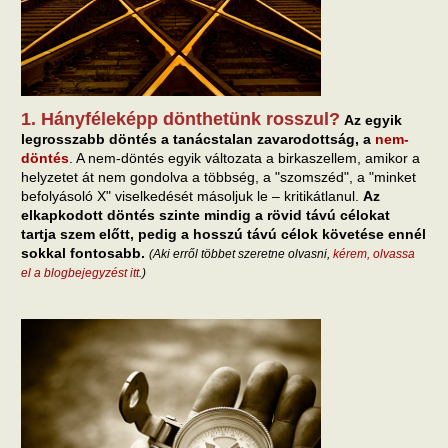
1. Hányféleképp dönthetünk rosszul?
Az egyik
legrosszabb döntés a tanácstalan zavarodottság, a
nem-
döntés
. A nem-döntés egyik változata a birkaszellem, amikor a
helyzetet át nem gondolva a többség, a "szomszéd", a "minket
befolyásoló X" viselkedését másoljuk le – kritikátlanul.
Az
elkapkodott döntés szinte mindig a rövid távú célokat
tartja szem előtt, pedig a hosszú távú célok követése ennél
sokkal fontosabb.
(Aki erről többet szeretne olvasni,
kérem, olvassa
el a blogbejegyzést itt
.)