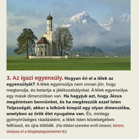
3. Az igazi egyensúly.
Hogyan éri el a lélek az
egyensúlyát?
A lélek egyensúlya nem onnan jön, hogy
megtanulja, és betartja a játékszabályokat. A lélek egyensúlya
egy másik dimenzióban van.
Ha hagyjuk azt, hogy Jézus
megérintsen bennünket, és ha megérezzük ezzel Isten
Teljességét, akkor a lelkünk kirepül egy olyan dimenzióba,
amelyben az örök élet nyugalma van.
És, mintegy
gyönyörűséges ráadásként, a lélek Isten közelségében
felfrissül, és újra töltődik.
(Ha többet szeretne erről olvasni,
kérem,
olvassa el a blogbejegyzésemet itt
.)