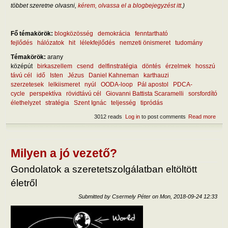
többet szeretne olvasni,
kérem, olvassa el a blogbejegyzést itt
.)
Fő témakörök:
blogközösség
demokrácia
fenntartható
fejlődés
hálózatok
hit
lélekfejlődés
nemzeti önismeret
tudomány
Témakörök:
arany
középút
birkaszellem
csend
delfinstratégia
döntés
érzelmek
hosszú
távú cél
idő
Isten
Jézus
Daniel Kahneman
karthauzi
szerzetesek
lelkiismeret
nyúl
OODA-loop
Pál apostol
PDCA-
cycle
perspektíva
rövidtávú cél
Giovanni Battista Scaramelli
sorsfordító
élethelyzet
stratégia
Szent Ignác
teljesség
tipródás
3012 reads
Log in
to post comments
Read more
abou
Mily
a jó
dönt
Milyen a jó vezető?
Gondolatok a szeretetszolgálatban eltöltött
életről
Submitted by
Csermely Péter
on
Mon, 2018-09-24 12:33