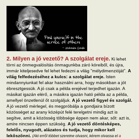
2. Milyen a jó vezető? A szolgálat ereje.
Ki lehet
törni az önmegvalósítás önmagunkba záró köreiből, és újra,
immár kiteljesedve fel lehet fedezni a világ "mélydimenzióját".
A
világ felfedezéséhez a kulcs: a szolgálat ereje.
Isten
mindannyiunkat fel akar használni arra, hogy másokban a jót
ébresztgessük. A jó csak a példa erejével terjedhet igazán. A
másikat igazán elérő, a másikra igazán ható példa az a példa,
amellyel önzetlenül őt szolgáljuk.
A jó vezető figyel és szolgál.
A jó vezető mérlegel, és megpróbálja a gondjaira bízott
közösséget az arany középút felé terelgetni mindig azt is
segítve, amit a közösség többsége éppen nem akar, sőt: azt is,
amire nincsen éppen szükség.
A jó vezető döntésképes,
felelős, nyugodt, alázatos és tudja, hogy mikor kell
leköszönni.
(Aki erről többet szeretne olvasni, kérem olvassa el
a