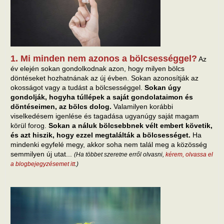
1. Mi minden nem azonos a bölcsességgel?
Az
év elején sokan gondolkodnak azon, hogy milyen bölcs
döntéseket hozhatnának az új évben. Sokan azonosítják az
okosságot vagy a tudást a bölcsességgel.
Sokan úgy
gondolják, hogyha túllépek a saját gondolataimon és
döntéseimen, az bölcs dolog.
Valamilyen korábbi
viselkedésem igenlése és tagadása ugyanúgy saját magam
körül forog.
Sokan a náluk bölcsebbnek vélt embert követik,
és azt hiszik, hogy ezzel megtalálták a bölcsességet.
Ha
mindenki egyfelé megy, akkor soha nem talál meg a közösség
semmilyen új utat...
(Ha többet szeretne erről olvasni,
kérem, olvassa el
a blogbejegyzésemet itt
.)