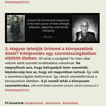
blogbejegyzést itt
.)
3. Hogyan tehetjük örömmé a környezetünk
életét? Kiteljesedés egy szeretetszolgálatban
eltöltött életben.
Mi tehát a szolgálat? Az Isten által
nekünk adott szeretet továbbadása másoknak.
Ha
megnyíltunk arra, hogy befogadjuk Isten szeretetét,
képtelenség lesz az, hogy ezt magunkban tartsuk.
Így válik
a szeretetszolgálat életformává. Így válunk szeretetforrássá a
környezetünk életében.
A jó vezető tehát a környezete
szeretetforrása.
(Aki erről többet szeretne olvasni, kérem olvassa el
a
blogbejegyzést itt
.)
Fő témakörök:
blogközösség
demokrácia
fenntartható