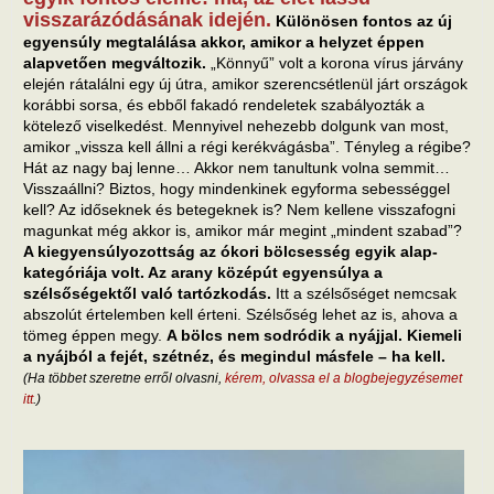
visszarázódásának idején.
Különösen fontos az új
egyensúly megtalálása akkor, amikor a helyzet éppen
alapvetően megváltozik.
„Könnyű” volt a korona vírus járvány
elején rátalálni egy új útra, amikor szerencsétlenül járt országok
korábbi sorsa, és ebből fakadó rendeletek szabályozták a
kötelező viselkedést. Mennyivel nehezebb dolgunk van most,
amikor „vissza kell állni a régi kerékvágásba”. Tényleg a régibe?
Hát az nagy baj lenne… Akkor nem tanultunk volna semmit…
Visszaállni? Biztos, hogy mindenkinek egyforma sebességgel
kell? Az időseknek és betegeknek is? Nem kellene visszafogni
magunkat még akkor is, amikor már megint „mindent szabad”?
A kiegyensúlyozottság az ókori bölcsesség egyik alap-
kategóriája volt. Az arany középút egyensúlya a
szélsőségektől való tartózkodás.
Itt a szélsőséget nemcsak
abszolút értelemben kell érteni. Szélsőség lehet az is, ahova a
tömeg éppen megy.
A bölcs nem sodródik a nyájjal. Kiemeli
a nyájból a fejét, szétnéz, és megindul másfele – ha kell.
(Ha többet szeretne erről olvasni,
kérem, olvassa el a blogbejegyzésemet
itt
.)