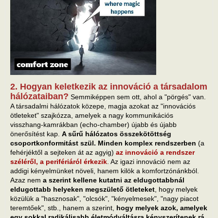
2. Hogyan keletkezik az innováció a társadalom
hálózataiban?
Semmiképpen sem ott, ahol a "pörgés" van.
A társadalmi hálózatok közepe, magja azokat az "innovációs
ötleteket" szajkózza, amelyek a nagy kommunikációs
visszhang-kamrákban (echo-chamber) újabb és újabb
önerősítést kap.
A sűrű hálózatos összekötöttség
csoportkonformitást szül. Minden komplex rendszerben
(a
fehérjéktől a sejteken át az agyig)
az innováció a rendszer
széléről, a perifériáról érkezik
. Az igazi innováció nem az
addigi kényelmünket növeli, hanem kilök a komfortzónánkból.
Azaz nem
a szerint kellene kutatni az eldugottabbnál
eldugottabb helyeken megszülető ötleteket
, hogy melyek
közülük a "hasznosak", "olcsók", "kényelmesek", "nagy piacot
teremtőek", stb., hanem a szerint,
hogy melyek azok, amelyek
egy sokkal radikálisabb életmódváltásra kényszerítenek rá