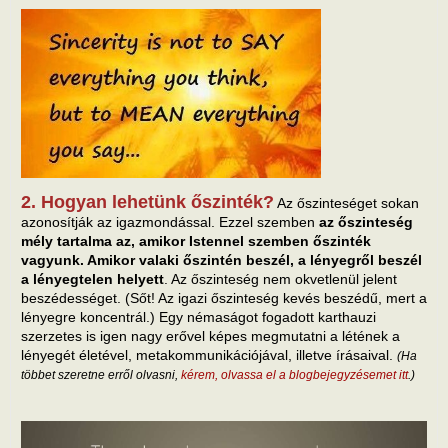
2. Hogyan lehetünk őszinték?
Az őszinteséget sokan
azonosítják az igazmondással. Ezzel szemben
az őszinteség
mély tartalma az, amikor Istennel szemben őszinték
vagyunk. Amikor valaki őszintén beszél, a lényegről beszél
a lényegtelen helyett
. Az őszinteség nem okvetlenül jelent
beszédességet. (Sőt! Az igazi őszinteség kevés beszédű, mert a
lényegre koncentrál.) Egy némaságot fogadott karthauzi
szerzetes is igen nagy erővel képes megmutatni a létének a
lényegét életével, metakommunikációjával, illetve írásaival.
(Ha
többet szeretne erről olvasni,
kérem, olvassa el a blogbejegyzésemet itt
.)