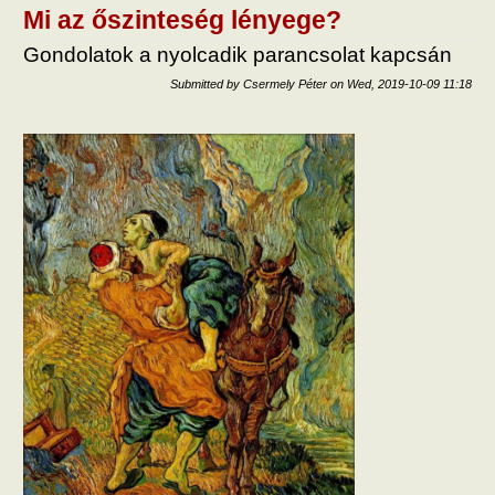
létne
Mi az őszinteség lényege?
lény
Gondolatok a nyolcadik parancsolat kapcsán
Submitted by
Csermely Péter
on
Wed, 2019-10-09 11:18