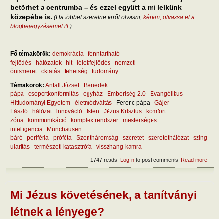
betörhet a centrumba – és ezzel együtt a mi lelkünk
közepébe is.
(Ha többet szeretne erről olvasni,
kérem, olvassa el a
blogbejegyzésemet itt
.)
Fő témakörök:
demokrácia
fenntartható
fejlődés
hálózatok
hit
lélekfejlődés
nemzeti
önismeret
oktatás
tehetség
tudomány
Témakörök:
Antall József
Benedek
pápa
csoportkonformitás
egyház
Emberiség 2.0
Evangélikus
Hittudományi Egyetem
életmódváltás
Ferenc pápa
Gájer
László
hálózat
innováció
Isten
Jézus Krisztus
komfort
zóna
kommunikáció
komplex rendszer
mesterséges
intelligencia
Münchausen
báró
periféria
próféta
Szentháromság
szeretet
szeretethálózat
szing
ularitás
természeti katasztrófa
visszhang-kamra
1747 reads
Log in
to post comments
Read more
abou
Hog
kele
az i
a
Mi Jézus követésének, a tanítványi
társ
háló
létnek a lényege?
– és