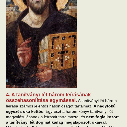
4. A tanítványi lét három leírásának
összehasonlítása egymással.
A tanítványi lét három
leírása számos jelentős hasonlóságot tartalmaz.
A nagyfokú
egyezés oka kettős.
Egyrészt a három könyv tanítványi lét
megvalósulásának a leírását tartalmazta, és
nem foglalkozott
a tanítványi lét dogmatikailag megalapozott okaival
.