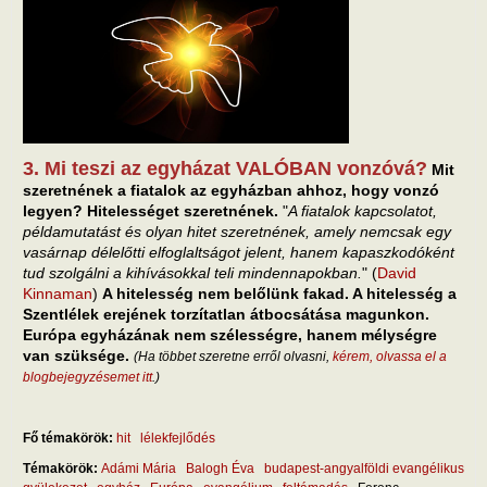
3. Mi teszi az egyházat VALÓBAN vonzóvá?
Mit
szeretnének a fiatalok az egyházban ahhoz, hogy vonzó
legyen? Hitelességet szeretnének.
"
A fiatalok kapcsolatot,
példamutatást és olyan hitet szeretnének, amely nemcsak egy
vasárnap délelőtti elfoglaltságot jelent, hanem kapaszkodóként
tud szolgálni a kihívásokkal teli mindennapokban.
" (
David
Kinnaman
)
A hitelesség nem belőlünk fakad. A hitelesség a
Szentlélek erejének torzítatlan átbocsátása magunkon.
Európa egyházának nem szélességre, hanem mélységre
van szüksége.
(Ha többet szeretne erről olvasni,
kérem, olvassa el a
blogbejegyzésemet itt
.)
Fő témakörök:
hit
lélekfejlődés
Témakörök:
Adámi Mária
Balogh Éva
budapest-angyalföldi evangélikus