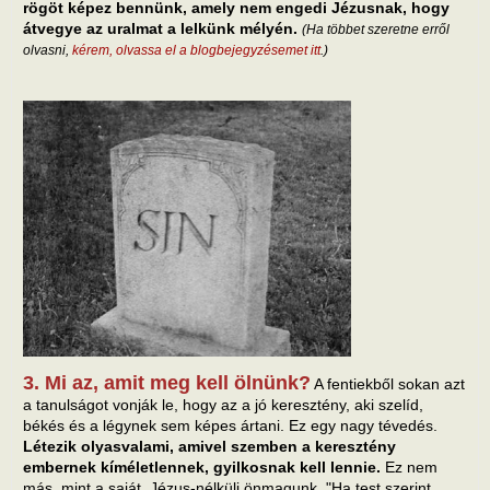
rögöt képez bennünk, amely nem engedi Jézusnak, hogy
átvegye az uralmat a lelkünk mélyén.
(Ha többet szeretne erről
olvasni,
kérem, olvassa el a blogbejegyzésemet itt
.)
3. Mi az, amit meg kell ölnünk?
A fentiekből sokan azt
a tanulságot vonják le, hogy az a jó keresztény, aki szelíd,
békés és a légynek sem képes ártani. Ez egy nagy tévedés.
Létezik olyasvalami, amivel szemben a keresztény
embernek kíméletlennek, gyilkosnak kell lennie.
Ez nem
más, mint a saját, Jézus-nélküli önmagunk. "Ha test szerint