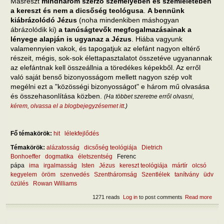
Másrészt
mindhárom szerző személyében és szemléletében
a kereszt és nem a dicsőség teológusa
.
A bennünk
kiábrázolódó Jézus
(noha mindenkiben máshogyan
ábrázolódik ki)
a tanúságtevők megfogalmazásainak a
lényege alapján is ugyanaz a Jézus
. Hiába vagyunk
valamennyien vakok, és tapogatjuk az elefánt nagyon eltérő
részeit, mégis, sok-sok élettapasztalatot összetéve ugyanannak
az elefántnak kell összeállnia a töredékes képekből. Az erről
való saját benső bizonyosságom mellett nagyon szép volt
megélni ezt a "közösségi bizonyosságot" e három mű olvasása
és összehasonlítása közben.
(Ha többet szeretne erről olvasni,
kérem, olvassa el a blogbejegyzésemet itt
.)
Fő témakörök:
hit
lélekfejlődés
Témakörök:
alázatosság
dicsőség teológiája
Dietrich
Bonhoeffer
dogmatika
életszentség
Ferenc
pápa
ima
irgalmasság
Isten
Jézus
kereszt teológiája
mártír
olcsó
kegyelem
öröm
szenvedés
Szentháromság
Szentlélek
tanítvány
üdv
özülés
Rowan Williams
1271 reads
Log in
to post comments
Read more
abou
Jéz
köve
a tan