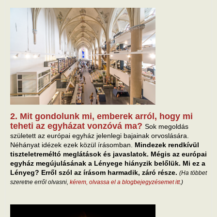
2. Mit gondolunk mi, emberek arról, hogy mi
teheti az egyházat vonzóvá ma?
Sok megoldás
született az európai egyház jelenlegi bajainak orvoslására.
Néhányat idézek ezek közül írásomban.
Mindezek rendkívül
tiszteletreméltó meglátások és javaslatok. Mégis az európai
egyház megújulásának a Lényege hiányzik belőlük. Mi ez a
Lényeg? Erről szól az írásom harmadik, záró része.
(Ha többet
szeretne erről olvasni,
kérem, olvassa el a blogbejegyzésemet itt
.)