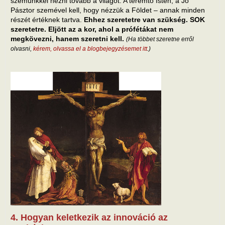
szemünkkel nézni tovább a világot. A teremtő Isten, a Jó
Pásztor szemével kell, hogy nézzük a Földet – annak minden
részét értéknek tartva.
Ehhez szeretetre van szükség. SOK
szeretetre. Eljött az a kor, ahol a prófétákat nem
megkövezni, hanem szeretni kell.
(Ha többet szeretne erről
olvasni,
kérem, olvassa el a blogbejegyzésemet itt
.)
4. Hogyan keletkezik az innováció az