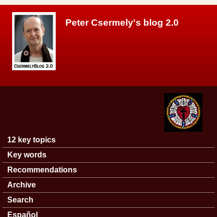
Skip to main content
Peter Csermely's blog 2.0
12 key topics
Main menu
Key words
Recommendations
Archive
Search
Español