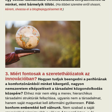
minket, mint bármelyik többi.
(Ha többet szeretne erről olvasni,
kérem, olvassa el a blogbejegyzésemet itt
.)
3. Miért fontosak a szeretethálózatok az
innovációban?
Hogyan tudjuk beengedni a perifériának
a komfortzónánkból minket kikergető, nagyon
nemszeretem elképzeléseit a társadalmi közgondolkodás
közepére?
Ehhez már nem elég a merev, hierarchikus
társadalmi struktúrák fellazítása, ugyanis nem a társadalmat,
hanem saját magunkat kell átformálni gyökeresen.
Föld-
konform emberekké kell válnunk.
Nem szabad a saját