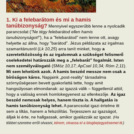
1. Ki a felebarátom és mi a hamis
tanúbizonyság?
Mennyivel egyszerűbb lenne a nyolcadik
parancsolat (
"Ne tégy felebarátod ellen hamis
tanubizonyságot!"
), ha a "felebarátod" nem lenne ott, avagy
helyette az állna, hogy "barátod". Jézus példázata az irgalmas
szamaritánusról (
Lk 10,25
) arra tanít minket, hogy
a
szeretetközösség és az irgalomnak a szükséget felismerő
cselekedetei határozzák meg a „felebarát” fogalmát. Isten
nem személyválogató
(
5Móz 10,17; ApCsel 10,34; Róm 2,11
).
Mi sem lehetünk azok.
A hamis beszéd messze nem csak a
bíróságon káros.
Napjaink „post-reality” társadalma
szörnyűségesen bevett gyakorlattá tette, hogy amit
hangsúlyosan elmondanak: az igazzá válik – függetlenül attól,
hogy a valóság ennek homlokegyenest az ellenkezője.
Az igaz
beszéd nemcsak helyes, hanem tiszta is. A hallgatás is
hamis tanúbizonyság lehet.
A parancsolat igazi értelme itt
sem a tiltás, hanem a felszólítás. Terjesszem az igazságot,
álljak ki érte, ne hallgassak, amikor gyalázzák az igazat.
(Ha
többet szeretne erről olvasni,
kérem, olvassa el a blogbejegyzésemet itt
.)