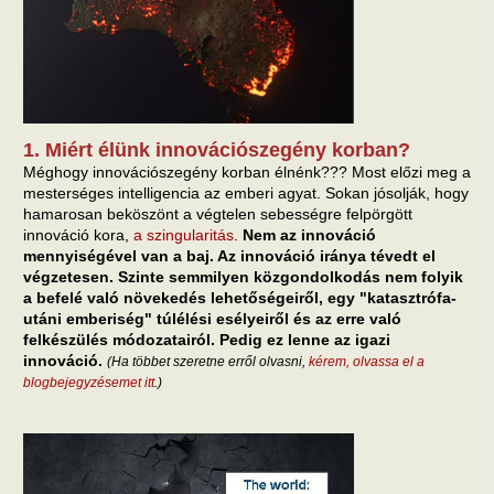
1. Miért élünk innovációszegény korban?
Méghogy innovációszegény korban élnénk??? Most előzi meg a
mesterséges intelligencia az emberi agyat. Sokan jósolják, hogy
hamarosan beköszönt a végtelen sebességre felpörgött
innováció kora,
a szingularitás
.
Nem az innováció
mennyiségével van a baj. Az innováció iránya tévedt el
végzetesen. Szinte semmilyen közgondolkodás nem folyik
a befelé való növekedés lehetőségeiről, egy "katasztrófa-
utáni emberiség" túlélési esélyeiről és az erre való
felkészülés módozatairól. Pedig ez lenne az igazi
innováció.
(Ha többet szeretne erről olvasni,
kérem, olvassa el a
blogbejegyzésemet itt
.)