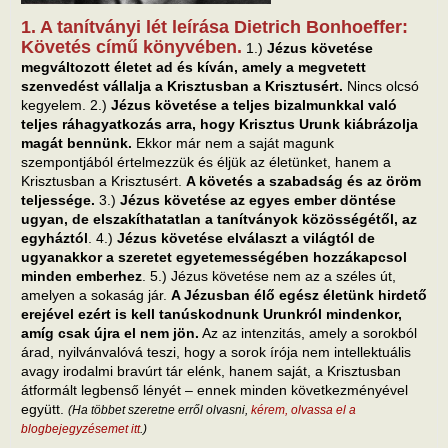
1. A tanítványi lét leírása Dietrich Bonhoeffer:
Követés című könyvében.
1.)
Jézus követése
megváltozott életet ad és kíván, amely a megvetett
szenvedést vállalja a Krisztusban a Krisztusért.
Nincs olcsó
kegyelem. 2.)
Jézus követése a teljes bizalmunkkal való
teljes ráhagyatkozás arra, hogy Krisztus Urunk kiábrázolja
magát bennünk.
Ekkor már nem a saját magunk
szempontjából értelmezzük és éljük az életünket, hanem a
Krisztusban a Krisztusért.
A követés a szabadság és az öröm
teljessége.
3.)
Jézus követése az egyes ember döntése
ugyan, de elszakíthatatlan a tanítványok közösségétől, az
egyháztól
. 4.)
Jézus követése elválaszt a világtól de
ugyanakkor a szeretet egyetemességében hozzákapcsol
minden emberhez
. 5.) Jézus követése nem az a széles út,
amelyen a sokaság jár.
A Jézusban élő egész életünk hirdető
erejével ezért is kell tanúskodnunk Urunkról mindenkor,
amíg csak újra el nem jön.
Az az intenzitás, amely a sorokból
árad, nyilvánvalóvá teszi, hogy a sorok írója nem intellektuális
avagy irodalmi bravúrt tár elénk, hanem saját, a Krisztusban
átformált legbenső lényét – ennek minden következményével
együtt.
(Ha többet szeretne erről olvasni,
kérem, olvassa el a
blogbejegyzésemet itt
.)