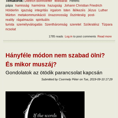
Témakörök:
Dietrich Bonhoeffer
felebarát
Ferenc
pápa
hamisság
harmónia
hazugság
Johann Christian Friedrich
Hölderlin
igazság
integritás
irgalom
Isten
ítélkezés
Jézus
Luther
Márton
metakommunikáció
önazonosság
őszinteség
post-
reality
rágalmazás
spirituális
turista
személyválogatás
Szentháromság
szeretet
Szókratész
Tízpara
ncsolat
1785 reads
Log in
to post comments
Read more
abou
az
őszi
lény
Hányféle módon nem szabad ölni?
És mikor muszáj?
Gondolatok az ötödik parancsolat kapcsán
Submitted by
Csermely Péter
on
Tue, 2019-09-10 17:29