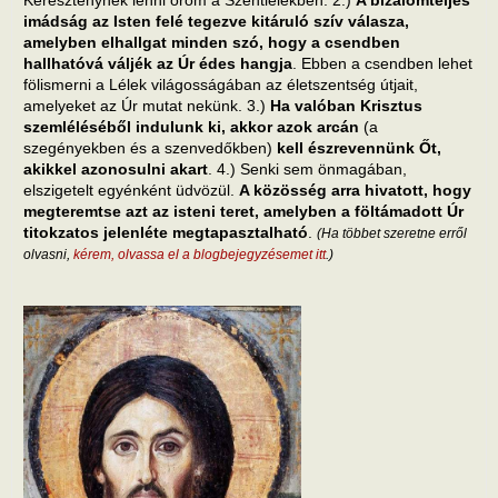
imádság az Isten felé tegezve kitáruló szív válasza,
amelyben elhallgat minden szó, hogy a csendben
hallhatóvá váljék az Úr édes hangja
. Ebben a csendben lehet
fölismerni a Lélek világosságában az életszentség útjait,
amelyeket az Úr mutat nekünk. 3.)
Ha valóban Krisztus
szemléléséből indulunk ki, akkor azok arcán
(a
szegényekben és a szenvedőkben)
kell észrevennünk Őt,
akikkel azonosulni akart
. 4.) Senki sem önmagában,
elszigetelt egyénként üdvözül.
A közösség arra hivatott, hogy
megteremtse azt az isteni teret, amelyben a föltámadott Úr
titokzatos jelenléte megtapasztalható
.
(Ha többet szeretne erről
olvasni,
kérem, olvassa el a blogbejegyzésemet itt
.)