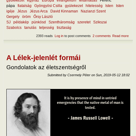
gyülekezet
egyház
Európa
evangélium
feltámadás
Ferenc
pápa
fiatalság
Gyöngyösi Csilla
gyülekezet
hitelesség
Isten
Isten
igéje
Jézus
Jézus Arca
David Kinnaman
Nazianzi Szent
Gergely
öröm
Őrsy László
SJ
példakép
pünkösd
Szentháromság
szeretet
Szikszai
Szabolcs
tanulás
teljesség
tisztaság
2393 reads
Log in
to post comments
2 comments
Read more
abou
teszi
egyh
von
ma?
A Lélek-jelenlét formái
Gondolatok az életszentségről
Submitted by
Csermely Péter
on
Sun, 2019-05-12 18:02