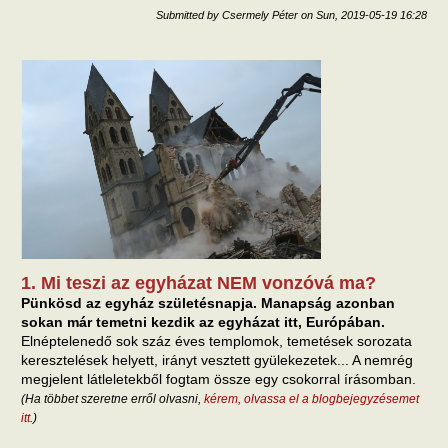
Submitted by
Csermely Péter
on
Sun, 2019-05-19 16:28
1. Mi teszi az egyházat NEM vonzóvá ma?
Pünkösd az egyház születésnapja. Manapság azonban
sokan már temetni kezdik az egyházat itt, Európában.
Elnéptelenedő sok száz éves templomok, temetések sorozata
keresztelések helyett, irányt vesztett gyülekezetek... A nemrég
megjelent látleletekből fogtam össze egy csokorral írásomban.
(Ha többet szeretne erről olvasni,
kérem, olvassa el a blogbejegyzésemet
itt
.)