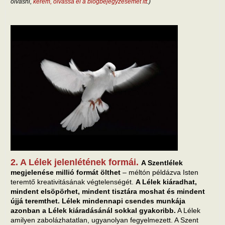
olvasni,
kérem, olvassa el a blogbejegyzésemet itt
.)
2. A Lélek jelenlétének formái.
A Szentlélek
megjelenése millió formát ölthet
– méltón példázva Isten
teremtő kreativitásának végtelenségét.
A Lélek kiáradhat,
mindent elsöpörhet, mindent tisztára moshat és mindent
újjá teremthet. Lélek mindennapi csendes munkája
azonban a Lélek kiáradásánál sokkal gyakoribb.
A Lélek
amilyen zabolázhatatlan, ugyanolyan fegyelmezett. A Szent