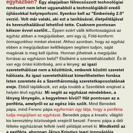
egyházban?
Egy alapjaiban félrecsúszott technológiai
rendszert nem lehet ugyanabból a technológiából eredő
újításokkal helyrepofozni. Ilyenkor kell az "Emberiség 2.0"
verzió. Volt már valaki, aki ezt a tanításával, életpéldájával
és kereszthalálával lehetővé tette. Csaknem pontosan
kétezer évvel ezelőtt...
Éppen ezért válik létfontosságúvá az
egyház abban a megújulásban, ami egy új, Föld-konform
önmagunkhoz minket elvezet. Ahhoz azonban, hogy az egyház
ebben a megújulásban kellőképpen segíteni tudjon, saját
magának is meg kell újulnia. Honnan jöhetnek a megújulás
forrásai az egyházon belül? Elsőként a szeretethálózatból. És itt
van egy óriási különbség, ami a lényeg:
az igazi
szeretethálózat nem a közöttünk, emberek közötti szeretet
hálózata. Az igazi szeretethálózat kimeríthetetlen forrása
Isten szeretete és a Szentháromság szeretetkapcsolatának
ereje.
Ebből táplálkozik, ezt adja tovább a Szentlélek erejével a
helyén lévő egyház.
Mi segíti az egyházat mindebben, a
lényeg lényegén, a kegyelmen kívül? Hát pontosan az a
periféria, amelyről ez az egész írás szólt.
Mind Benedek
pápa, mind Ferenc pápa
egyformán úgy látja, hogy a periféria
tudja megújítani az egyházat
. Benedek pápa a kreatív, világító
kis keresztény közösségek erejéről beszél. Ferenc pápa a déli
félteke egyházának felfelé ívelő példáját emeli ki.
Mindkettő az
a periféria, ahonnan Jézus Krisztus igazi innovációja