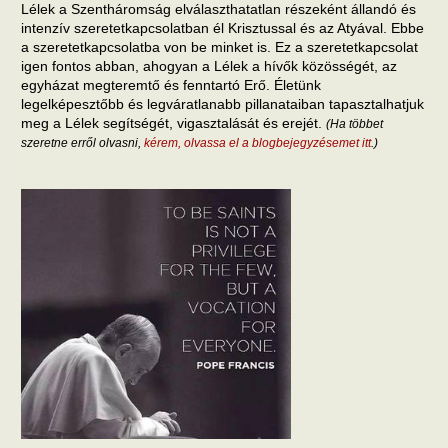
Lélek a Szentháromság elválaszthatatlan részeként állandó és
intenzív szeretetkapcsolatban él Krisztussal és az Atyával. Ebbe
a szeretetkapcsolatba von be minket is. Ez a szeretetkapcsolat
igen fontos abban, ahogyan a Lélek a hívők közösségét, az
egyházat megteremtő és fenntartó Erő. Életünk
legelképesztőbb és legváratlanabb pillanataiban tapasztalhatjuk
meg a Lélek segítségét, vigasztalását és erejét.
(Ha többet
szeretne erről olvasni,
kérem, olvassa el a blogbejegyzésemet itt
.)