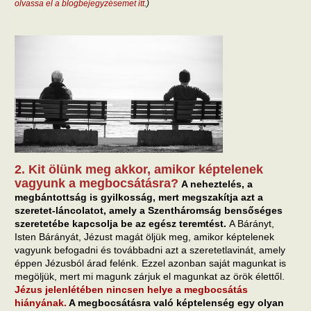
olvassa el a blogbejegyzésemet itt
.)
2. Kit ölünk meg akkor, amikor képtelenek
vagyunk a megbocsátásra?
A neheztelés, a
megbántottság is gyilkosság, mert megszakítja azt a
szeretet-láncolatot, amely a Szentháromság bensőséges
szeretetébe kapcsolja be az egész teremtést.
A Bárányt,
Isten Bárányát, Jézust magát öljük meg, amikor képtelenek
vagyunk befogadni és továbbadni azt a szeretetlavinát, amely
éppen Jézusból árad felénk. Ezzel azonban saját magunkat is
megöljük, mert mi magunk zárjuk el magunkat az örök élettől.
Jézus jelenlétében nincsen helye a megbocsátás
hiányának.
A megbocsátásra való képtelenség egy olyan