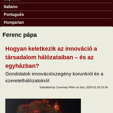
Italiano
Português
Hungarian
Ferenc pápa
Hogyan keletkezik az innováció a
társadalom hálózataiban – és az
egyházban?
Gondolatok innovációszegény korunkról és a
szeretethálózatokról
Submitted by
Csermely Péter
on
Sun, 2020-01-26 10:34