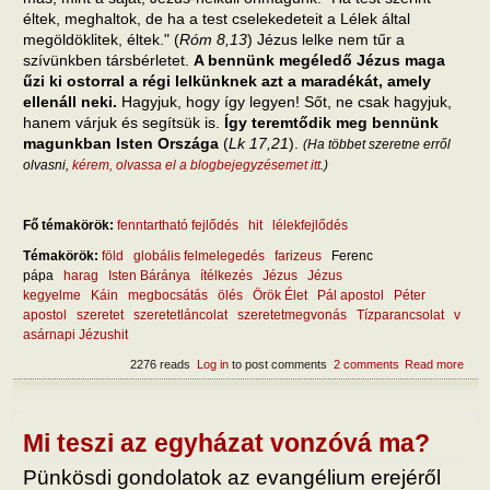
éltek, meghaltok, de ha a test cselekedeteit a Lélek által
megöldöklitek, éltek." (
Róm 8,13
) Jézus lelke nem tűr a
szívünkben társbérletet.
A bennünk megéledő Jézus maga
űzi ki ostorral a régi lelkünknek azt a maradékát, amely
ellenáll neki.
Hagyjuk, hogy így legyen! Sőt, ne csak hagyjuk,
hanem várjuk és segítsük is.
Így teremtődik meg bennünk
magunkban Isten Országa
(
Lk 17,21
).
(Ha többet szeretne erről
olvasni,
kérem, olvassa el a blogbejegyzésemet itt
.)
Fő témakörök:
fenntartható fejlődés
hit
lélekfejlődés
Témakörök:
föld
globális felmelegedés
farizeus
Ferenc
pápa
harag
Isten Báránya
ítélkezés
Jézus
Jézus
kegyelme
Káin
megbocsátás
ölés
Örök Élet
Pál apostol
Péter
apostol
szeretet
szeretetláncolat
szeretetmegvonás
Tízparancsolat
v
asárnapi Jézushit
2276 reads
Log in
to post comments
2 comments
Read more
abou
Hány
mód
nem
sza
Mi teszi az egyházat vonzóvá ma?
ölni?
miko
Pünkösdi gondolatok az evangélium erejéről
musz