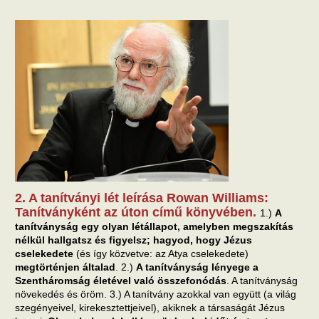
2. A tanítványi lét leírása Rowan Williams:
Tanítványként az úton című könyvében.
1.)
A
tanítványság egy olyan létállapot, amelyben megszakítás
nélkül hallgatsz és figyelsz; hagyod, hogy Jézus
cselekedete
(és így közvetve: az Atya cselekedete)
megtörténjen általad
. 2.)
A tanítványság lényege a
Szentháromság életével való összefonódás
. A tanítványság
növekedés és öröm. 3.) A tanítvány azokkal van együtt (a világ
szegényeivel, kirekesztettjeivel), akiknek a társaságát Jézus