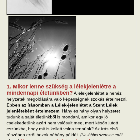
1. Mikor lenne szükség a lélekjelenlétre a
mindennapi életünkben?
A lélekjelenlétet a nehéz
helyzetek megoldására való képességnek szokás értelmezni.
Ebben az írásomban a Lélek-jelenlétet a Szent Lélek
jelenléteként értelmezem.
Hány és hány olyan helyzetet
tudunk a saját életünkből is mondani, amikor egy jó
cselekedetünk azért nem valósult meg, mert későn jutott
eszünkbe, hogy mit is kellett volna tennünk? Az írás első
részében erről hozok néhány példát.
(Ha többet szeretne erről