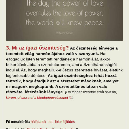
3. Mi az igazi őszinteség?
Az őszinteség lényege a
teremtett világ harmóniájához való viszonyunk.
Ha
elfogadjuk Isten teremtett rendjének a harmóniáját, akkor
bekerülünk abba a szeretetáramba, ami a Szentháromságtól
indul el. Az, hogy meghalljuk-e Jézus szeretetre hívását, életünk
legfontosabb döntése.
Az igazi őszinteséghez tehát hozzá
tartozik, hogy átadjuk azt a szeretetet másoknak, amelyet
mi magunk megkaptunk. A szeretetláncolatban való
részvétel létezésünk lényege.
(Ha többet szeretne erről olvasni,
kérem, olvassa el a blogbejegyzésemet itt
.)
Fő témakörök:
hálózatok
hit
lélekfejlődés