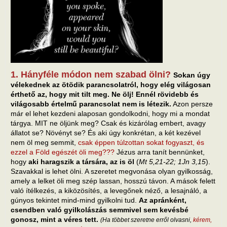
1. Hányféle módon nem szabad ölni?
Sokan úgy
vélekednek az ötödik parancsolatról, hogy elég világosan
érthető az, hogy mit tilt meg. Ne ölj! Ennél rövidebb és
világosabb értelmű parancsolat nem is létezik.
Azon persze
már el lehet kezdeni alaposan gondolkodni, hogy mi a mondat
tárgya. MIT ne öljünk meg? Csak és kizárólag embert, avagy
állatot se? Növényt se? És aki úgy konkrétan, a két kezével
nem öl meg semmit,
csak éppen túlzottan sokat fogyaszt, és
ezzel a Föld egészét öli meg???
Jézus arra tanít bennünket,
hogy
aki haragszik a társára, az is öl
(
Mt 5,21-22; 1Jn 3,15
).
Szavakkal is lehet ölni. A szeretet megvonása olyan gyilkosság,
amely a lelket öli meg szép lassan, hosszú távon. A mások felett
való ítélkezés, a kiközösítés, a levegőnek néző, a lesajnáló, a
gúnyos tekintet mind-mind gyilkolni tud.
Az apránként,
csendben való gyilkolászás semmivel sem kevésbé
gonosz, mint a véres tett.
(Ha többet szeretne erről olvasni,
kérem,