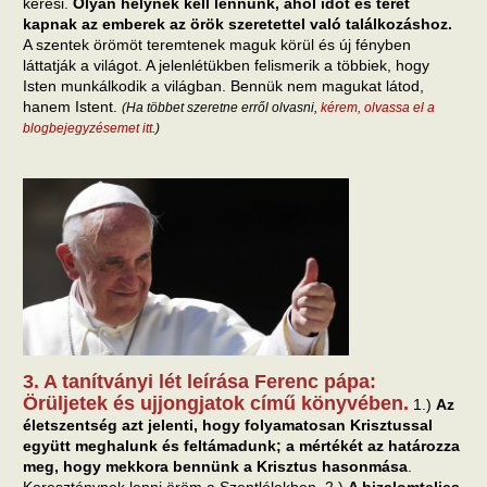
keresi.
Olyan helynek kell lennünk, ahol időt és teret
kapnak az emberek az örök szeretettel való találkozáshoz.
A szentek örömöt teremtenek maguk körül és új fényben
láttatják a világot. A jelenlétükben felismerik a többiek, hogy
Isten munkálkodik a világban. Bennük nem magukat látod,
hanem Istent.
(Ha többet szeretne erről olvasni,
kérem, olvassa el a
blogbejegyzésemet itt
.)
3. A tanítványi lét leírása Ferenc pápa:
Örüljetek és ujjongjatok című könyvében.
1.)
Az
életszentség azt jelenti, hogy folyamatosan Krisztussal
együtt meghalunk és feltámadunk; a mértékét az határozza
meg, hogy mekkora bennünk a Krisztus hasonmása
.
Kereszténynek lenni öröm a Szentlélekben. 2.)
A bizalomteljes