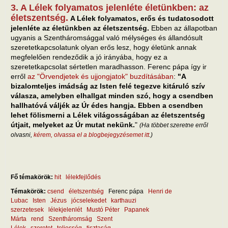
3. A Lélek folyamatos jelenléte életünkben: az
életszentség.
A Lélek folyamatos, erős és tudatosodott
jelenléte az életünkben az életszentség.
Ebben az állapotban
ugyanis a Szentháromsággal való mélységes és állandósult
szeretetkapcsolatunk olyan erős lesz, hogy életünk annak
megfelelően rendeződik a jó irányába, hogy ez a
szeretetkapcsolat sértetlen maradhasson. Ferenc pápa így ir
erről
az "Örvendjetek és ujjongjatok" buzdításában
:
"A
bizalomteljes imádság az Isten felé tegezve kitáruló szív
válasza, amelyben elhallgat minden szó, hogy a csendben
hallhatóvá váljék az Úr édes hangja. Ebben a csendben
lehet fölismerni a Lélek világosságában az életszentség
útjait, melyeket az Úr mutat nekünk.
"
(Ha többet szeretne erről
olvasni,
kérem, olvassa el a blogbejegyzésemet itt
.)
Fő témakörök:
hit
lélekfejlődés
Témakörök:
csend
életszentség
Ferenc pápa
Henri de
Lubac
Isten
Jézus
jócselekedet
karthauzi
szerzetesek
lélekjelenlét
Mustó Péter
Papanek
Márta
rend
Szentháromság
Szent