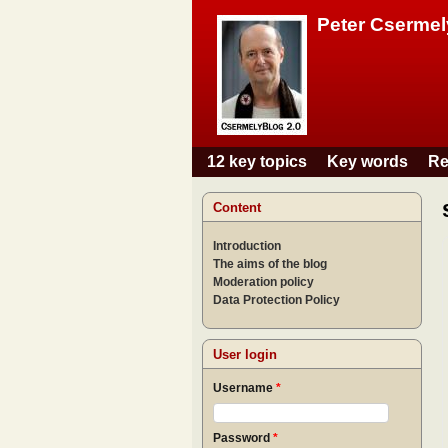
Peter Csermel
12 key topics
Key words
Re
Main menu
Content
Introduction
The aims of the blog
Moderation policy
Data Protection Policy
User login
Username
*
Password
*