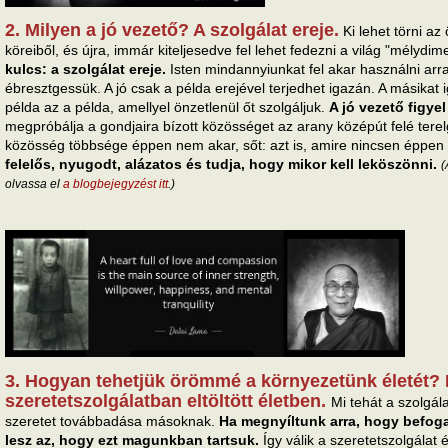
2. Milyen a jó vezető? A szolgálat ereje.
Ki lehet törni a
köreiből, és újra, immár kiteljesedve fel lehet fedezni a világ "mélydim
kulcs: a szolgálat ereje.
Isten mindannyiunkat fel akar használni arr
ébresztgessük. A jó csak a példa erejével terjedhet igazán. A másikat 
példa az a példa, amellyel önzetlenül őt szolgáljuk.
A jó vezető figyel
megpróbálja a gondjaira bízott közösséget az arany középút felé terelg
közösség többsége éppen nem akar, sőt: azt is, amire nincsen éppen
felelős, nyugodt, alázatos és tudja, hogy mikor kell leköszönni.
(
olvassa el
a blogbejegyzést itt
.)
3. Hogyan tehetjük örömmé a környezetünk életét? 
szeretetszolgálatban eltöltött életben.
Mi tehát a szolgála
szeretet továbbadása másoknak.
Ha megnyíltunk arra, hogy befoga
lesz az, hogy ezt magunkban tartsuk.
Így válik a szeretetszolgálat 