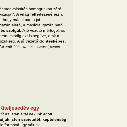
z önmegvalósítás önmagunkba záró
enzióját".
A világ felfedezéséhez a
a, hogy másokban a jót
igazán elérő, a másikra igazán ható
 és szolgál.
A jó vezető mérlegel, és
etni mindig azt is segítve, amit a
 szükség.
A jó vezető döntésképes,
Aki erről többet szeretne olvasni, kérem
Kiteljesedés egy
t? Az Isten által nekünk adott
djuk Isten szeretetét, képtelenség
életformává. Így válunk