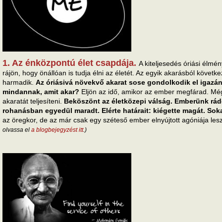
1. Az énközpontú élet csapdája.
A kiteljesedés óriási élmé
rájön, hogy önállóan is tudja élni az életét. Az egyik akarásból követ
harmadik.
Az óriásivá növekvő akarat sose gondolkodik el igazán 
mindannak, amit akar?
Eljön az idő, amikor az ember megfárad. Mé
akaratát teljesíteni.
Beköszönt az életközepi válság. Emberünk rád
rohanásban egyedül maradt. Elérte határait: kiégette magát. Sokak
az öregkor, de az már csak egy széteső ember elnyújtott agóniája les
olvassa el
a blogbejegyzést itt
.)