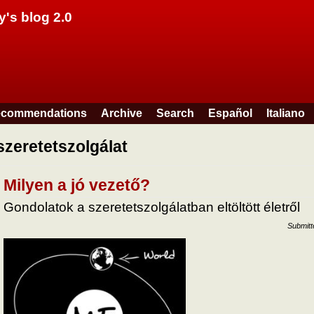
Skip to main content
y's blog 2.0
commendations
Archive
Search
Español
Italiano
szeretetszolgálat
Milyen a jó vezető?
Gondolatok a szeretetszolgálatban eltöltött életről
Submit