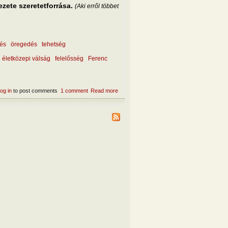
ezete szeretetforrása.
(Aki erről többet
dés
öregedés
tehetség
életközepi válság
felelősség
Ferenc
og in
to post comments
1 comment
Read more
about Milyen a jó vezető?