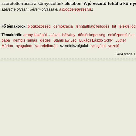
szeretetforrássá a környezetünk életében.
A jó vezető tehát a körny
szeretne olvasni, kérem olvassa el
a blogbejegyzést itt
.)
Fő témakörök:
blogközösség
demokrácia
fenntartható fejlődés
hit
lélekfejlő
Témakörök:
arany középút
alázat
bálvány
döntésképesség
énközpontú élet
pápa
Kempis Tamás
kiégés
Stanislaw Lec
Lukács László SchP
Luther
Márton
nyugalom
szeretetforrás
szeretetszolgálat
szolgálat
vezető
3484 reads
L