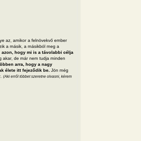
nye az, amikor a felnövekvő ember
kezik a másik, a másikból meg a
azon, hogy mi is a távolabbi célja
g akar, de már nem tudja minden
öbben arra, hogy a nagy
 élete itt fejeződik be.
Jön még
z.
(Aki erről többet szeretne olvasni, kérem