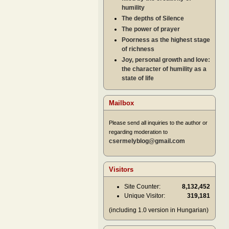
humility
The depths of Silence
The power of prayer
Poorness as the highest stage
of richness
Joy, personal growth and love:
the character of humility as a
state of life
Mailbox
Please send all inquiries to the author or
regarding moderation to
csermelyblog@gmail.com
Visitors
Site Counter:
8,132,452
Unique Visitor:
319,181
(including 1.0 version in Hungarian)