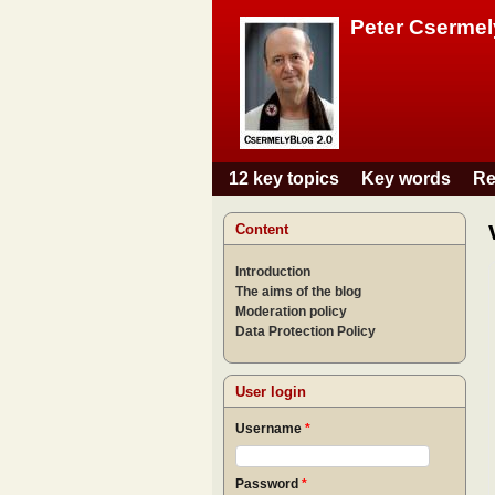
Peter Csermel
12 key topics
Key words
Re
Main menu
Content
Introduction
The aims of the blog
Moderation policy
Data Protection Policy
User login
Username
*
Password
*