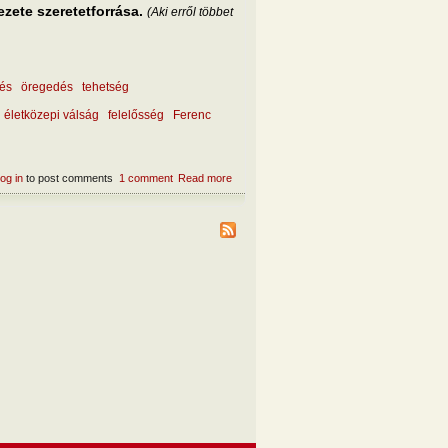
ezete szeretetforrása.
(Aki erről többet
dés
öregedés
tehetség
életközepi válság
felelősség
Ferenc
og in
to post comments
1 comment
Read more
about Milyen a jó vezető?