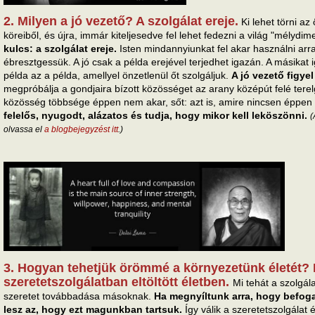
2. Milyen a jó vezető? A szolgálat ereje.
Ki lehet törni a
köreiből, és újra, immár kiteljesedve fel lehet fedezni a világ "mélydim
kulcs: a szolgálat ereje.
Isten mindannyiunkat fel akar használni arr
ébresztgessük. A jó csak a példa erejével terjedhet igazán. A másikat 
példa az a példa, amellyel önzetlenül őt szolgáljuk.
A jó vezető figyel
megpróbálja a gondjaira bízott közösséget az arany középút felé terelg
közösség többsége éppen nem akar, sőt: azt is, amire nincsen éppen
felelős, nyugodt, alázatos és tudja, hogy mikor kell leköszönni.
(
olvassa el
a blogbejegyzést itt
.)
3. Hogyan tehetjük örömmé a környezetünk életét? 
szeretetszolgálatban eltöltött életben.
Mi tehát a szolgála
szeretet továbbadása másoknak.
Ha megnyíltunk arra, hogy befoga
lesz az, hogy ezt magunkban tartsuk.
Így válik a szeretetszolgálat 