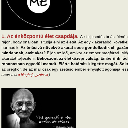
1. Az énközpontú élet csapdája.
A kiteljesedés óriási élmé
rájön, hogy önállóan is tudja élni az életét. Az egyik akarásból követ
harmadik.
Az óriásivá növekvő akarat sose gondolkodik el igazán 
mindannak, amit akar?
Eljön az idő, amikor az ember megfárad. Mé
akaratát teljesíteni.
Beköszönt az életközepi válság. Emberünk rád
rohanásban egyedül maradt. Elérte határait: kiégette magát. Sokak
az öregkor, de az már csak egy széteső ember elnyújtott agóniája les
olvassa el
a blogbejegyzést itt
.)