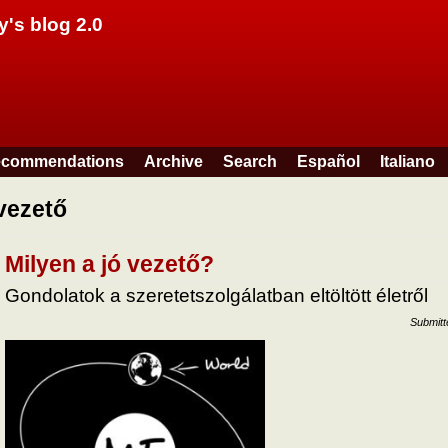
Skip to main content
y's blog 2.0
commendations
Archive
Search
Español
Italiano
vezető
Milyen a jó vezető?
Gondolatok a szeretetszolgálatban eltöltött életről
Submit