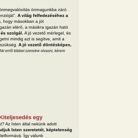
z önmegvalósítás önmagunkba záró
enzióját".
A világ felfedezéséhez a
a, hogy másokban a jót
igazán elérő, a másikra igazán ható
 és szolgál.
A jó vezető mérlegel, és
etni mindig azt is segítve, amit a
 szükség.
A jó vezető döntésképes,
Aki erről többet szeretne olvasni, kérem
Kiteljesedés egy
t? Az Isten által nekünk adott
djuk Isten szeretetét, képtelenség
életformává. Így válunk