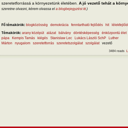
szeretetforrássá a környezetünk életében.
A jó vezető tehát a körny
szeretne olvasni, kérem olvassa el
a blogbejegyzést itt
.)
Fő témakörök:
blogközösség
demokrácia
fenntartható fejlődés
hit
lélekfejlő
Témakörök:
arany középút
alázat
bálvány
döntésképesség
énközpontú élet
pápa
Kempis Tamás
kiégés
Stanislaw Lec
Lukács László SchP
Luther
Márton
nyugalom
szeretetforrás
szeretetszolgálat
szolgálat
vezető
3484 reads
L