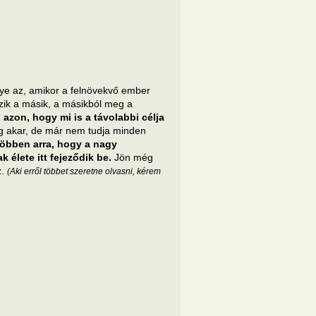
nye az, amikor a felnövekvő ember
kezik a másik, a másikból meg a
azon, hogy mi is a távolabbi célja
g akar, de már nem tudja minden
öbben arra, hogy a nagy
 élete itt fejeződik be.
Jön még
z.
(Aki erről többet szeretne olvasni, kérem