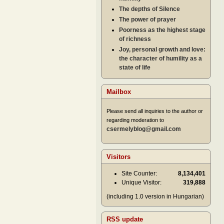
The depths of Silence
The power of prayer
Poorness as the highest stage
of richness
Joy, personal growth and love:
the character of humility as a
state of life
Mailbox
Please send all inquiries to the author or
regarding moderation to
csermelyblog@gmail.com
Visitors
Site Counter:
8,134,401
Unique Visitor:
319,888
(including 1.0 version in Hungarian)
RSS update