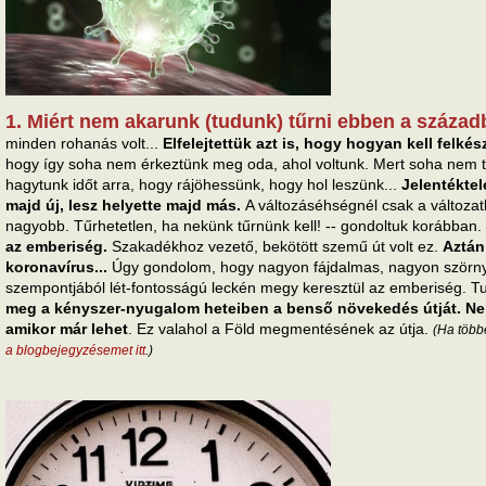
1. Miért nem akarunk (tudunk) tűrni ebben a száza
minden rohanás volt...
Elfelejtettük azt is, hogy hogyan kell felkés
hogy így soha nem érkeztünk meg oda, ahol voltunk. Mert soha nem t
hagytunk időt arra, hogy rájöhessünk, hogy hol leszünk...
Jelentéktel
majd új, lesz helyette majd más.
A változáséhségnél csak a változat
nagyobb. Tűrhetetlen, ha nekünk tűrnünk kell! -- gondoltuk korábban.
az emberiség.
Szakadékhoz vezető, bekötött szemű út volt ez.
Aztán
koronavírus...
Úgy gondolom, hogy nagyon fájdalmas, nagyon szörnyű
szempontjából lét-fontosságú leckén megy keresztül az emberiség. T
meg a kényszer-nyugalom heteiben a benső növekedés útját. Ne 
amikor már lehet
. Ez valahol a Föld megmentésének az útja.
(Ha többe
a blogbejegyzésemet itt
.)