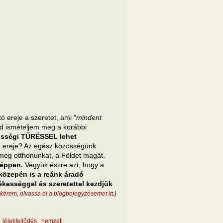
 ereje a szeretet, ami "
mindent
dd ismételjem meg a korábbi
zösségi TŰRÉSSEL lehet
tó ereje? Az egész közösségünk
 meg otthonunkat, a Földet magát.
 éppen.
Vegyük észre azt, hogy a
közepén is a reánk áradó
ékességgel és szeretettel kezdjük
kérem, olvassa el a blogbejegyzésemet itt
.)
lélekfejlődés
nemzeti