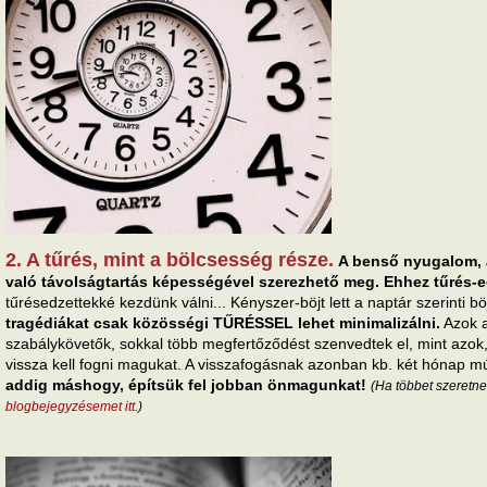
2. A tűrés, mint a bölcsesség része.
A benső nyugalom, 
való távolságtartás képességével szerezhető meg. Ehhez tűrés-ed
tűrésedzettekké kezdünk válni... Kényszer-böjt lett a naptár szerinti böj
tragédiákat csak közösségi TŰRÉSSEL lehet minimalizálni.
Azok a
szabálykövetők, sokkal több megfertőződést szenvedtek el, mint azok,
vissza kell fogni magukat. A visszafogásnak azonban kb. két hónap m
addig máshogy, építsük fel jobban önmagunkat!
(Ha többet szeretne
blogbejegyzésemet itt.
)