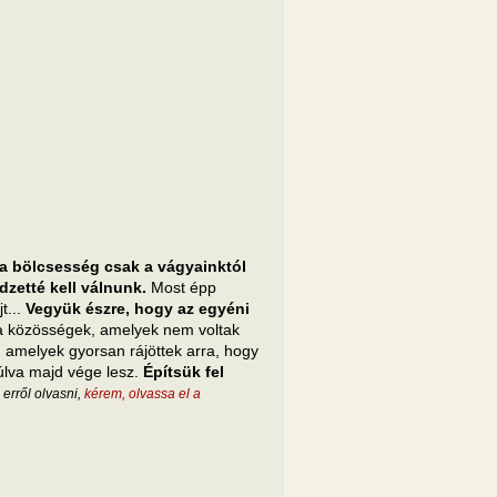
a bölcsesség csak a vágyainktól
zetté kell válnunk.
Most épp
t...
Vegyük észre, hogy az egyéni
 közösségek, amelyek nem voltak
 amelyek gyorsan rájöttek arra, hogy
úlva majd vége lesz.
Építsük fel
 erről olvasni,
kérem, olvassa el a