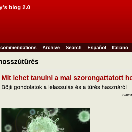
Skip to main content
y's blog 2.0
commendations
Archive
Search
Español
Italiano
hosszútűrés
Mit lehet tanulni a mai szorongattatott 
Böjti gondolatok a lelassulás és a tűrés hasznáról
Submit