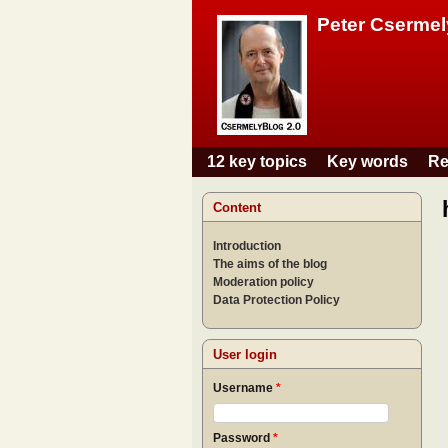
Peter Csermel
12 key topics
Key words
Re
Main menu
Content
Introduction
The aims of the blog
Moderation policy
Data Protection Policy
User login
Username
*
Password
*