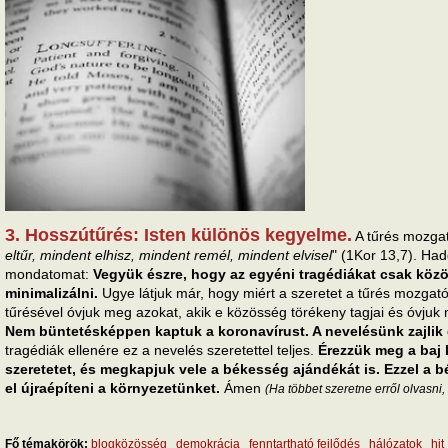
3. Hosszútűrés: Isten különös kegyelme.
A tűrés mozgató
eltűr, mindent elhisz, mindent remél, mindent elvisel
" (1Kor 13,7). Ha
mondatomat:
Vegyük észre, hogy az egyéni tragédiákat csak kö
minimalizálni.
Ugye látjuk már, hogy miért a szeretet a tűrés mozga
tűrésével óvjuk meg azokat, akik e közösség törékeny tagjai és óvjuk
Nem büntetésképpen kaptuk a koronavírust. A nevelésünk zajlik
tragédiák ellenére ez a nevelés szeretettel teljes.
Érezzük meg a baj 
szeretetet, és megkapjuk vele a békesség ajándékát is. Ezzel a b
el újraépíteni a környezetünket.
Ámen
(Ha többet szeretne erről olvasni,
Fő témakörök:
blogközösség
demokrácia
fenntartható fejlődés
hálózatok
hit