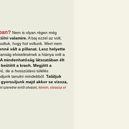
dban?
Nem is olyan régen még
zülni valamire.
A baj ezzel az volt,
udtuk, hogy hol voltunk. Mert nem
enné vált a pillanat. Lesz helyette
lanság elviselésének a hiánya volt a
A mindenhatóság látszatában élt
 beütött a krach. Megjött a
, de a hosszútávú túlélés
udjunk tanulni mindebből.
Találjuk
gyorsuljunk majd akkor se vissza,
t szeretne erről olvasni,
kérem, olvassa el